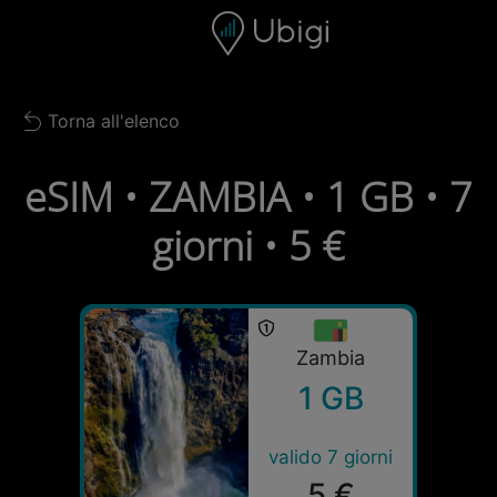
Skip to content
Contenuto
Barra di navigazione
Piè di pagina
Torna all'elenco
Back to list
eSIM • ZAMBIA • 1 GB • 7
giorni • 5 €
Zambia
1 GB
valido 7 giorni
5 €