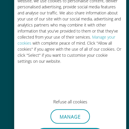
tariffe di roaming con il vostro
website, we use cookies to personalise content, deliver
personalised advertising, provide social media features
operatore attuale
and analyse our traffic. We also share information about
your use of our site with our social media, advertising and
analytics partners who may combine it with other
information that you've provided to them or that they've
collected from your use of their services.
Manage your
cookies
with complete peace of mind. Click "Allow all
Ricarica facile
cookies" if you agree with the use of all of our cookies. Or
click "Select" if you want to customise your cookie
Ovunque tramite l'app Ubigi, anche
settings on our website.
senza Wi-Fi o dati residui
Refuse all cookies
Senza sforzo
Non è necessario rimuovere la
MANAGE
scheda SIM esistente