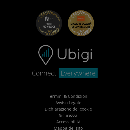
UbiClub – Programma Fedeltà
Iniziare
Ubigi per Fiat
Programma Segnala un amico
Risoluzione dei problemi
Carriera
Centro assistenza
Contatta l’assistenza
Termini & Condizioni
Avviso Legale
Dichiarazione dei cookie
Sicurezza
Accessibilità
Mappa del sito