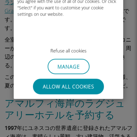
you agree with the use of all of our cookies. Or click
ランド・ホテル（Anantara Convento di Amalfi
"Select" if you want to customise your cookie
Grand Hotel
）は、崖の上に建つかつての修道院で
settings on our website.
す。古い石壁と現代的な豪華さが融合した建築で
す。
全室海に面しており、いくつかの部屋にはバルコニ
ーが付いている。食事には地元の食材が使われ、周
Refuse all cookies
辺の遺跡や青の洞窟へのガイドツアーも手配でき
る。
MANAGE
このホテルは、アマルフィ海岸の他の場所と同様、
夏の観光には数ヶ月前から予約するのがベストだ。
ALLOW ALL COOKIES
アマルフィ海岸のラグジュ
アリーホテルを予約する
1997年にユネスコの世界遺産に登録された
アマルフ
ィ海岸は、素晴らしい景観、古い建築物、活気ある