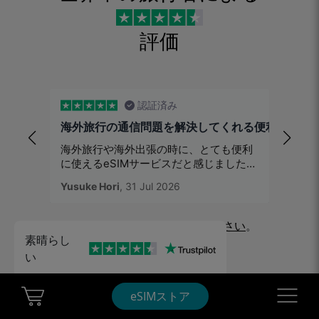
評価
認証済み
海外旅行の通信問題を解決してくれる便利なeSIM
esi
海外旅行や海外出張の時に、とても便利
昨年ま
に使えるeSIMサービスだと感じました。
出てた
以前は現地でSIMカードを購入したり、
Yusuke Hori
, 31 Jul 2026
Nito
, 
空港で探したりする手間がありました
が、Ubigi eSIMなら出発前に準備できる
ので、到着してすぐインターネットが使
43069件のレビューをご覧ください
。
える安心感があります。 設定も比較的簡
素晴らし
単で、旅行中の地図検索や連絡、情報収
い
集などに困ることがありませんでした。
特に複数の国を移動する旅行では、通信
環境を事前に整えておけるのは大きなメ
Cart Ubigi
Navigatio
eSIMストア
リットだと思います。 料金や対応エリア