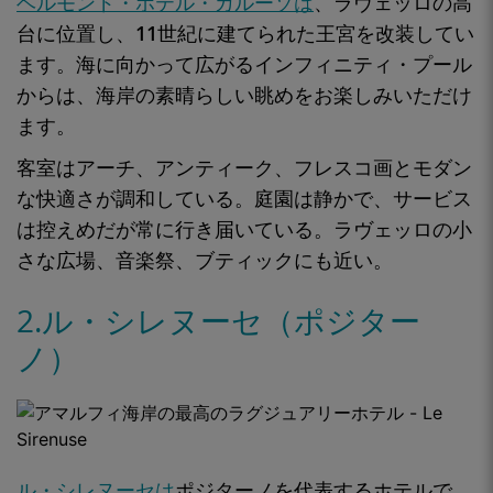
ベルモンド・ホテル・カルーソは
、ラヴェッロの高
台に位置し、
11世紀に建てられた王宮を
改装してい
ます。海に向かって広がる
インフィニティ・プール
からは
、海岸の素晴らしい眺めをお楽しみいただけ
ます。
客室はアーチ、アンティーク、フレスコ画と
モダン
な快適さが
調和して
いる。庭園は静かで、サービス
は控えめだが常に行き届いている。
ラヴェッロの小
さな広場
、音楽祭、ブティックにも近い。
2.ル・シレヌーセ（ポジター
ノ）
ル・シレヌーセは
ポジターノを
代表するホテルで
、