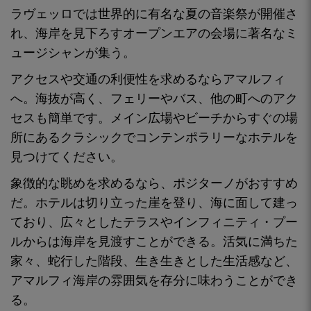
ラヴェッロでは
世界的に有名な夏の音楽祭が
開催さ
れ、海岸を見下ろすオープンエアの会場に著名なミ
ュージシャンが集う。
アクセスや交通の利便性を求めるならアマルフィ
へ
。海抜が高く、フェリーやバス、他の町へのアク
セスも簡単です。
メイン広場やビーチからすぐの場
所にある
クラシックでコンテンポラリーなホテルを
見つけてください。
象徴的な眺めを
求めるなら
、ポジターノがおすすめ
だ。ホテルは切り立った崖を登り、海に面して建っ
ており、広々としたテラスやインフィニティ・プー
ルからは海岸を見渡すことができる。活気に満ちた
家々、蛇行した階段、生き生きとした生活感など、
アマルフィ海岸の雰囲気を存分に味わうことができ
る。