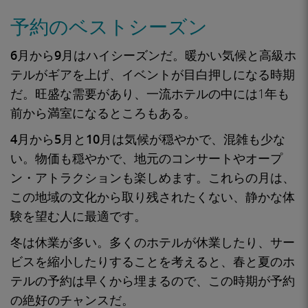
予約のベストシーズン
6月から9月はハイシーズンだ
。
暖かい
気候と高級ホ
テルがギアを上げ、
イベントが目白押しになる
時期
だ。旺盛な需要があり、一流ホテルの中には1年も
前から満室になるところもある。
4月から5月と10月は気候が穏やかで、混雑も少な
い
。物価も穏やかで、地元のコンサートやオープ
ン・アトラクションも楽しめます。これらの月は、
この地域の文化から取り残されたくない、
静かな体
験を望む人に最適
です。
冬は休業が多い
。多くのホテルが休業したり、サー
ビスを縮小したりすることを考えると、
春と夏のホ
テルの予約は
早くから埋まるので、この
時期が予約
の絶好のチャンス
だ。