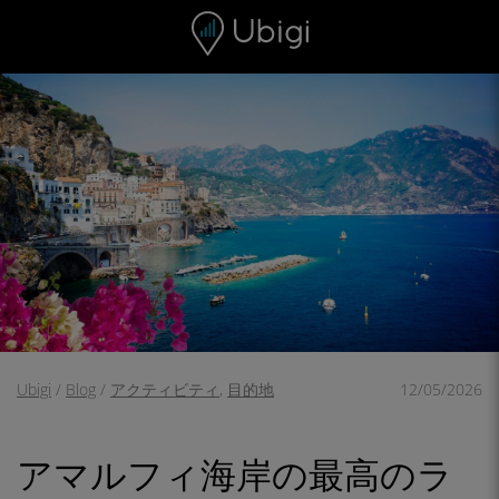
Skip to content
コンテンツ
ナビゲーションバー
フッター
Ubigi
/
Blog
/
アクティビティ
,
目的地
12/05/2026
アマルフィ海岸の最高のラ