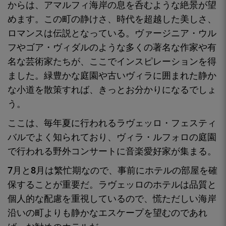
からは、
アマルフィ海岸の息を呑むような絶景が
望
めます。この町の静けさ、時代を超越した美しさ、
ロマンスは伝説となっている。ヴァージニア・ウル
フやゴア・ヴィダルのような多くの著名な作家や有
名な芸術家たちが、ここでインスピレーションを得
ました。
緑豊かな庭園や古いヴィラに囲まれた静か
な小道を
散策すれば、きっとお分かりになるでしょ
う。
ここは、
毎年夏に行われるラヴェッロ・フェスティ
バルで
よく知られており、ヴィラ・ルフォロの庭園
で行われる野外コンサートに音楽愛好家が集まる。
7月と8月は繁忙期
なので、事前にホテルの部屋を確
保することが重要だ。ラヴェッロのホテルは
品質と
個人的な配慮を
重視しているので、慌ただしい海岸
沿いの町よりも静かなエスケープを望むのであれ