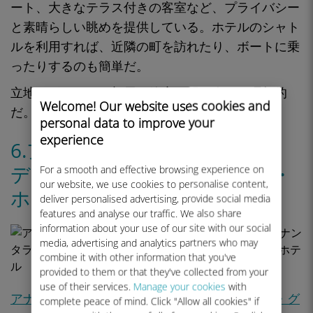
ート、大きなテラス付きの客室など
、
プライバシー
と素晴らしい眺めを
提供している。ホテルのシャト
ルを利用すれば、近隣の町を訪れたり、ボートに乗
ったりするのも簡単だ。
立地は
穏やかで、
部屋と静寂を望む人には
理想的
Welcome! Our website uses cookies and
だ。
personal data to improve your
experience
6.アナンタラ・コンヴェント・
ディ・アマルフィ・グランド・
For a smooth and effective browsing experience on
our website, we use cookies to personalise content,
ホテル（アマルフィ）
deliver personalised advertising, provide social media
features and analyse our traffic. We also share
information about your use of our site with our social
media, advertising and analytics partners who may
combine it with other information that you've
provided to them or that they've collected from your
use of their services.
Manage your cookies
with
アナンタラ・コンヴェント・ディ・アマルフィ・グ
complete peace of mind. Click "Allow all cookies" if