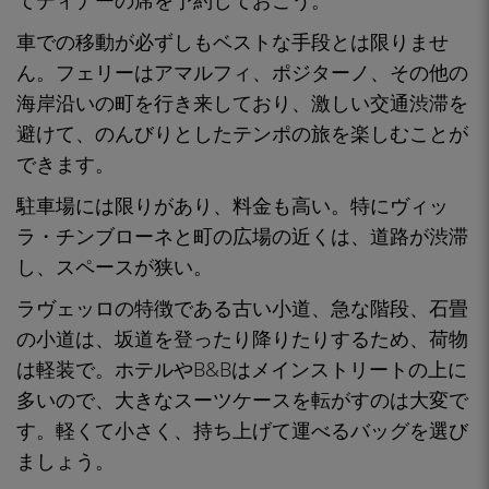
てディナーの席を予約して
おこう。
車での移動が必ずしもベストな手段とは限りませ
ん
。フェリーはアマルフィ、ポジターノ、その他の
海岸沿いの町を行き来しており、
激しい交通渋滞を
避けて
、のんびりとしたテンポの旅を楽しむことが
できます。
駐車場には限りがあり、料金も高い
。特にヴィッ
ラ・チンブローネと町の広場の近くは、道路が渋滞
し、スペースが狭い。
ラヴェッロの特徴である古い小道、急な階段、石畳
の小道は、坂道を登ったり降りたりするため、
荷物
は軽装で
。ホテルやB&Bはメインストリートの上に
多いので、
大きなスーツケースを転がすのは大変で
す
。軽くて小さく、持ち上げて運べるバッグを選び
ましょう。