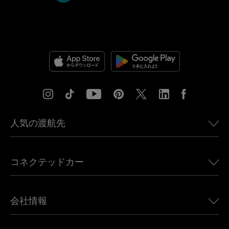
人気の渡航先
アメリカ向けeSIM
コネクテッドカー
ヨーロッパ向けeSIM
日本向けeSIM
BMW向けUbigi
カナダ向けeSIM
会社情報
Land Rover向けUbigi
ブラジル向けeSIM
Alfa Romeo向けUbigi
タイ向けeSIM
Ubigiについて