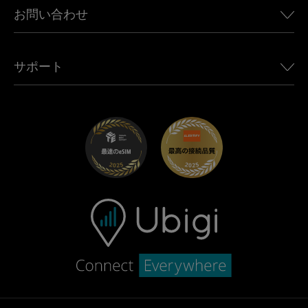
Jeep向けUbigi
お問い合わせ
アフリカ向けeSIM
Ubigi関連プレス
Jaguar向けUbigi
すべての目的地を見る
モバイル ネットワーク パートナー
Toyota向けUbigi
従業員をつなぐ
Ubigiアプリ
サポート
Mini向けUbigi
アフェリエイトプログラム
Ubigi.com
Maserati向けUbigi
ディストリビュータープログラム
UbiClub｜ロイヤルティプログラム
始めましょう
Fiat向けUbigi
お友達紹介プログラム
トラブルシューティング
採用情報
ヘルプセンター
お問い合わせ先