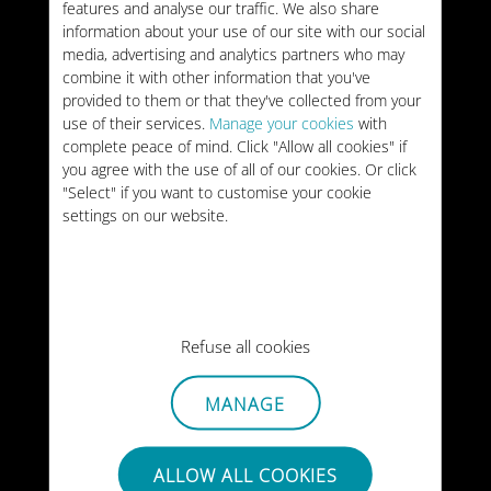
features and analyse our traffic. We also share
information about your use of our site with our social
media, advertising and analytics partners who may
combine it with other information that you've
provided to them or that they've collected from your
南アフリカを訪れる
use of their services.
Manage your cookies
with
complete peace of mind. Click "Allow all cookies" if
のに最適な時期
you agree with the use of all of our cookies. Or click
"Select" if you want to customise your cookie
settings on our website.
21/07/2026
Refuse all cookies
MANAGE
ALLOW ALL COOKIES