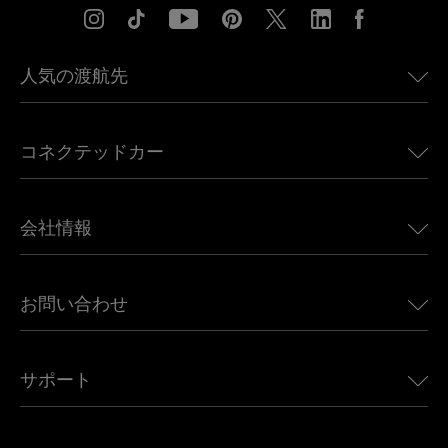
人気の渡航先
アメリカ向けeSIM
コネクテッドカー
ヨーロッパ向けeSIM
日本向けeSIM
BMW向けUbigi
カナダ向けeSIM
会社情報
Land Rover向けUbigi
ブラジル向けeSIM
Alfa Romeo向けUbigi
タイ向けeSIM
Ubigiについて
Jeep向けUbigi
お問い合わせ
アフリカ向けeSIM
Ubigi関連プレス
Jaguar向けUbigi
すべての目的地を見る
モバイル ネットワーク パートナー
Toyota向けUbigi
従業員をつなぐ
Ubigiアプリ
サポート
Mini向けUbigi
アフェリエイトプログラム
Ubigi.com
Maserati向けUbigi
ディストリビュータープログラム
UbiClub｜ロイヤルティプログラム
始めましょう
Fiat向けUbigi
お友達紹介プログラム