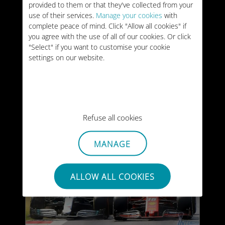
サンパウロで絶対や
provided to them or that they've collected from your
use of their services.
Manage your cookies
with
っておきたいこと
complete peace of mind. Click "Allow all cookies" if
you agree with the use of all of our cookies. Or click
"Select" if you want to customise your cookie
settings on our website.
22/07/2026
Refuse all cookies
MANAGE
ALLOW ALL COOKIES