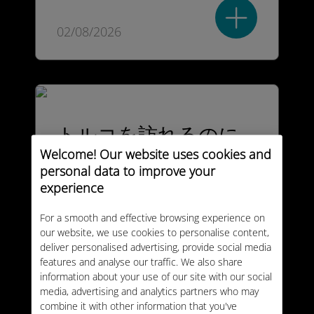
02/08/2026
トルコを訪れるのに
最適な時期
Welcome! Our website uses cookies and
personal data to improve your
experience
For a smooth and effective browsing experience on
02/08/2026
our website, we use cookies to personalise content,
deliver personalised advertising, provide social media
features and analyse our traffic. We also share
information about your use of our site with our social
media, advertising and analytics partners who may
combine it with other information that you've