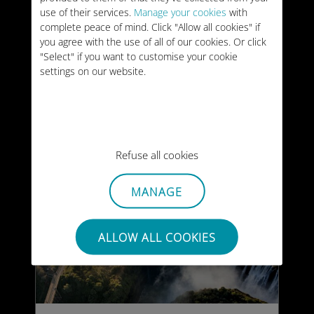
use of their services.
Manage your cookies
with
南アフリカを訪れる
complete peace of mind. Click "Allow all cookies" if
you agree with the use of all of our cookies. Or click
のに最適な時期
"Select" if you want to customise your cookie
settings on our website.
21/07/2026
Refuse all cookies
MANAGE
ALLOW ALL COOKIES