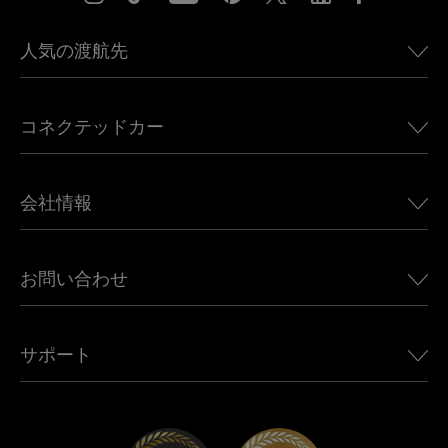
人気の渡航先
アメリカ向けeSIM
コネクテッドカー
ヨーロッパ向けeSIM
日本向けeSIM
BMW向けUbigi
カナダ向けeSIM
会社情報
Land Rover向けUbigi
ブラジル向けeSIM
Alfa Romeo向けUbigi
タイ向けeSIM
Ubigiについて
Jeep向けUbigi
お問い合わせ
アフリカ向けeSIM
Ubigi関連プレス
Jaguar向けUbigi
すべての目的地を見る
モバイル ネットワーク パートナー
Toyota向けUbigi
従業員をつなぐ
Ubigiアプリ
サポート
Mini向けUbigi
アフェリエイトプログラム
Ubigi.com
Maserati向けUbigi
ディストリビュータープログラム
UbiClub｜ロイヤルティプログラム
始めましょう
Fiat向けUbigi
お友達紹介プログラム
トラブルシューティング
採用情報