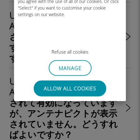
you agree with the use of all of our cookies. Or click
"Select" if you want to customise your cookie
Ubigi eSIMプロファイルが
settings on our website.
Android端末にインストール
されているかどうかを確認
するにはどうすればよいで
Refuse all cookies
すか？
MANAGE
Ubigi eSIMプロファイルが
ALLOW ALL COOKIES
Android端末にインストール
されて有効になっています
が、アンテナピクトが表示
されていません。どうすれ
ばよいですか？