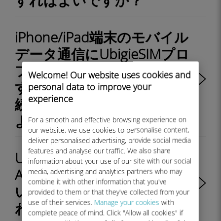
すればよいですか？
iPhone/iPad端末のモバイル
データ通信にUbigieSIMプロ
ファイルが適用されていま
Welcome! Our website uses cookies and
すが、インターネットに接
personal data to improve your
experience
続できません。どうすれば
よいですか？
For a smooth and effective browsing experience on
our website, we use cookies to personalise content,
deliver personalised advertising, provide social media
features and analyse our traffic. We also share
Ubigi eSIMプロファイルが
information about your use of our site with our social
Android端末で有効化されて
media, advertising and analytics partners who may
combine it with other information that you've
いるかどうかはどうすれば
provided to them or that they've collected from your
use of their services.
Manage your cookies
with
わかりますか？
complete peace of mind. Click "Allow all cookies" if