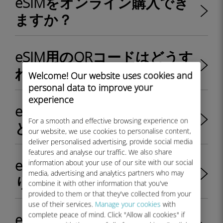
eSIMをオンライン購入でき
ますか？
eSIM用のQRコードはどうす
れば入手できますか？
Welcome! Our website uses cookies and
personal data to improve your
experience
eSIM搭載端末のデュアルSIM
For a smooth and effective browsing experience on
とは？
our website, we use cookies to personalise content,
deliver personalised advertising, provide social media
features and analyse our traffic. We also share
eSIMは物理的なSIMカードよ
information about your use of our site with our social
media, advertising and analytics partners who may
り優れていますか？
combine it with other information that you've
provided to them or that they've collected from your
use of their services.
Manage your cookies
with
complete peace of mind. Click "Allow all cookies" if
eSIMで電話をかけるには別