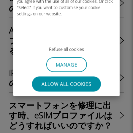
you agree with the use of all of our cookies. Or click
の電話番号が必要ですか？
"Select" if you want to customise your cookie
settings on our website.
AndroidデバイスのeSIMプロ
ファイルのラベルを変更す
るには？
Refuse all cookies
MANAGE
iPhoneのeSIMプロファイル
のラベルを変更するには？
ALLOW ALL COOKIES
スマートフォンを修理に出
す時、eSIMプロファイルは
どうすればいいのですか？