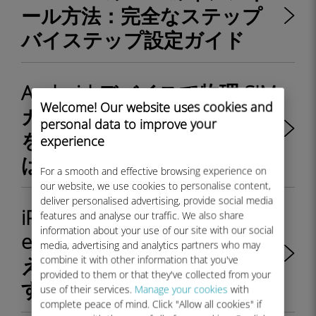
ール方法：完全なステップ
バイステップ設定ガイド
Android デバイスで物理 SIM
Welcome! Our website uses cookies and
カードと eSIM プロファイル
personal data to improve your
を切り替えるにはどうすれ
experience
ばよいですか?
For a smooth and effective browsing experience on
our website, we use cookies to personalise content,
deliver personalised advertising, provide social media
iPhone で物理 SIM カードと
features and analyse our traffic. We also share
information about your use of our site with our social
eSIM プロファイルを切り替
media, advertising and analytics partners who may
えるにはどうすればよいで
combine it with other information that you've
provided to them or that they've collected from your
すか?
use of their services.
Manage your cookies
with
complete peace of mind. Click "Allow all cookies" if