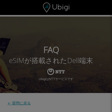
Skip to content
コンテンツ
ナビゲーションバー
フッター
FAQ
eSIMが搭載されたDell端末
UbigiはNTTサービスです
← 質問に戻る