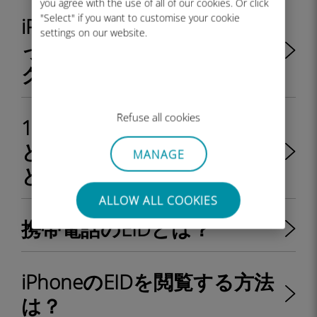
you agree with the use of all of our cookies. Or click
"Select" if you want to customise your cookie
iPhone/iPad はキャリアによ
settings on our website.
ってロック解除またはロッ
クされていますか?
Refuse all cookies
1つの端末で物理SIMカード
とeSIMを同時に利用するこ
MANAGE
とは可能ですか？
ALLOW ALL COOKIES
携帯電話のEIDとは？
iPhoneのEIDを閲覧する方法
は？