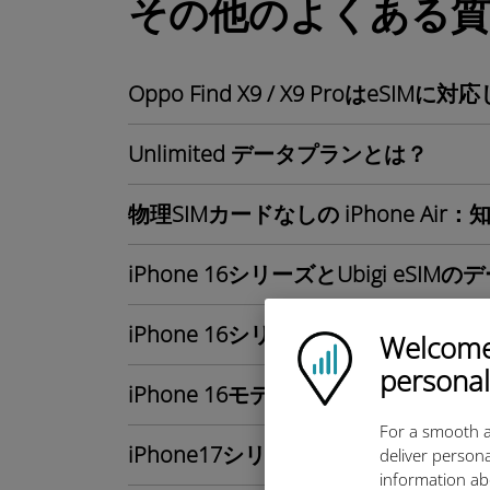
その他のよくある質
Oppo Find X9 / X9 ProはeSI
Unlimited データプランとは？
物理SIMカードなしの iPhone A
iPhone 16シリーズとUbigi eSIM
iPhone 16シリーズユーザーにと
Welcome!
Ubigi logo
personal
iPhone 16モデルはeSIMをサポー
For a smooth a
iPhone17シリーズに含まれるモデ
deliver persona
information ab