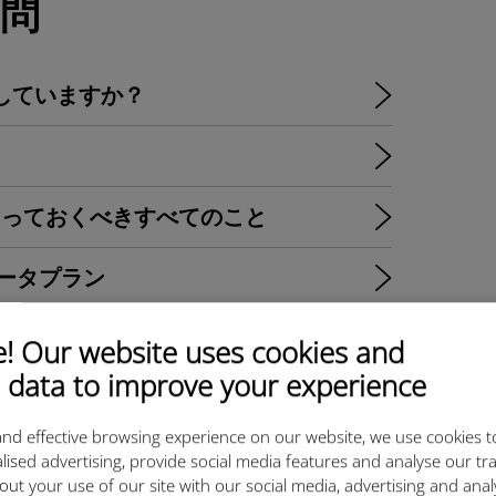
問
Mに対応していますか？
ir：知っておくべきすべてのこと
のデータプラン
って、eSIMのメリットは何ですか？
 Our website uses cookies and
 data to improve your experience
トしていますか？
nd effective browsing experience on our website, we use cookies t
ルは？
lised advertising, provide social media features and analyse our tra
out your use of our site with our social media, advertising and ana