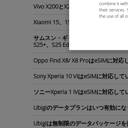
combine it with
Vivo X200とX200 ProはeSIMに
their services.
the use of all 
Xiaomi 15、15 Pro、15 Ultr
サムスン・ギャラクシーS25シリーズ
S25+、S25 Edge、S25 Ultraを含む
Oppo Find X8/ X8 ProはeSIM
Sony Xperia 10 VIはeSIMに対応
ソニーXperia 1 IVはeSIMに対応
Ubigiのデータプランはいつ有効に
Ubigiは無制限のデータパッケージ