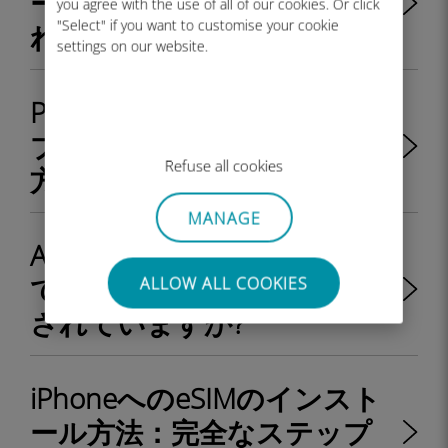
ードを削除するにはどうす
you agree with the use of all of our cookies. Or click
"Select" if you want to customise your cookie
ればよいですか?
settings on our website.
PIN コードを設定して eSIM
プロファイルをロックする
Refuse all cookies
方法を教えてください。
MANAGE
Android はキャリアによっ
てロック解除またはロック
ALLOW ALL COOKIES
されていますか?
iPhoneへのeSIMのインスト
ール方法：完全なステップ