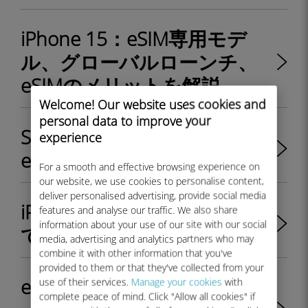
iPhone 15：eSIM専用モデ
ル、グローバルローンチ、
eSIMのメリットを解説
Welcome! Our website uses cookies and
personal data to improve your
Samsung Galaxy A54 5Gは
experience
eSIMに対応していますか？
For a smooth and effective browsing experience on
our website, we use cookies to personalise content,
deliver personalised advertising, provide social media
iPhone SE 3 はeSIMに対応し
features and analyse our traffic. We also share
information about your use of our site with our social
ていますか？
media, advertising and analytics partners who may
combine it with other information that you've
provided to them or that they've collected from your
eSIM プロファイルの PIN コ
use of their services.
Manage your cookies
with
complete peace of mind. Click "Allow all cookies" if