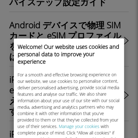
バイステップ設定ガイド
Android デバイスで物理 SIM
カードと eSIM プロファイル
を切り替えるにはどうすれ
Welcome! Our website uses cookies and
personal data to improve your
ばよいですか?
experience
For a smooth and effective browsing experience on
iPhone で物理 SIM カードと
our website, we use cookies to personalise content,
eSIM プロファイルを切り替
deliver personalised advertising, provide social media
features and analyse our traffic. We also share
えるにはどうすればよいで
information about your use of our site with our social
media, advertising and analytics partners who may
すか?
combine it with other information that you've
provided to them or that they've collected from your
use of their services.
Manage your cookies
with
iPhone/iPad はキャリアによ
complete peace of mind. Click "Allow all cookies" if