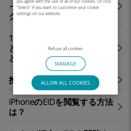
you agree with the use of all of our cookies. Or click
ってロック解除またはロッ
"Select" if you want to customise your cookie
クされていますか?
settings on our website.
1つの端末で物理SIMカード
とeSIMを同時に利用するこ
Refuse all cookies
とは可能ですか？
MANAGE
携帯電話のEIDとは？
ALLOW ALL COOKIES
iPhoneのEIDを閲覧する方法
は？