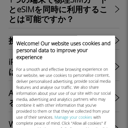
とeSIMを同時に利用するこ
とは可能ですか？
携帯電話のEIDとは？
Welcome! Our website uses cookies and
personal data to improve your
experience
iPhoneのEIDを閲覧する方法
は？
For a smooth and effective browsing experience on
our website, we use cookies to personalise content,
deliver personalised advertising, provide social media
features and analyse our traffic. We also share
Android端末のEIDを閲覧す
information about your use of our site with our social
media, advertising and analytics partners who may
る方法は？
combine it with other information that you've
provided to them or that they've collected from your
use of their services.
Manage your cookies
with
Windows 10端末のEIDを閲覧
complete peace of mind. Click "Allow all cookies" if