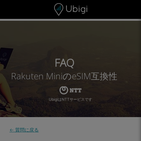
Skip to content
コンテンツ
ナビゲーションバー
フッター
FAQ
Rakuten MiniのeSIM互換性
UbigiはNTTサービスです
← 質問に戻る