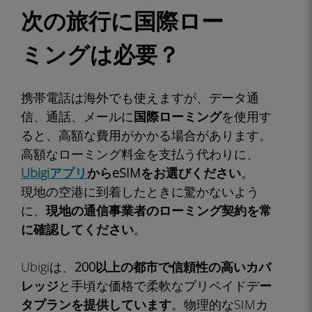
次の旅行に国際ロー
ミングは必要？
携帯電話は海外でも使えますが、データ通
信、通話、メールに
国際ローミング
を使用す
ると、高額な費用がかかる場合があります。
高額なローミング料金を支払う代わりに、
Ubigiアプリ
からeSIMをお選びください
。
現地の空港に到着したときに驚かないよう
に、
現地の通信事業者のローミング契約を常
に確認してください
。
Ubigiは、
200以上の都市で信頼性の高いカバ
レッジ
と手頃な価格で柔軟なプリペイドデ
ー
タプランを提供しています
。物理的なSIMカ