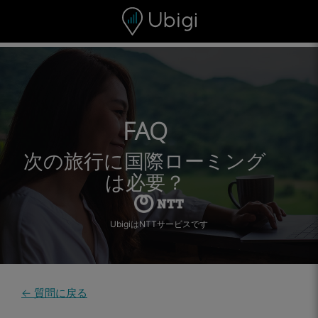
Skip to content
コンテンツ
ナビゲーションバー
フッター
FAQ
次の旅行に国際ローミング
は必要？
UbigiはNTTサービスです
← 質問に戻る