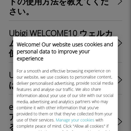
ドの使用方法を教えてくだ
さい。
Ubigi WELCOME10 ウェルカ
ム プロモーション コードの
Welcome! Our website uses cookies and
使用方法は?
personal data to improve your
experience
For a smooth and effective browsing experience on
Ubigiで5Gを利用する方法
our website, we use cookies to personalise content,
は？ - Apple & Android
deliver personalised advertising, provide social media
features and analyse our traffic. We also share
information about your use of our site with our social
media, advertising and analytics partners who may
eSIM データプランで Ubigi
combine it with other information that you've
provided to them or that they've collected from your
アカウントにリチャージす
use of their services.
Manage your cookies
with
るたびに QR コードを受け取
complete peace of mind. Click "Allow all cookies" if