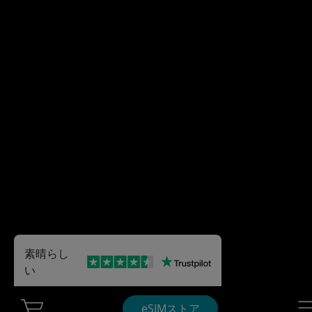
素晴らし
い
Cart Ubigi
Nav
eSIMストア