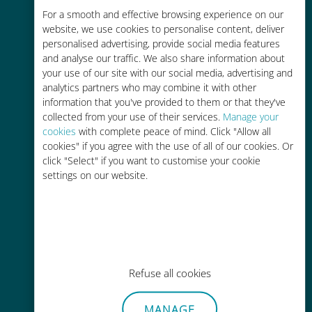
For a smooth and effective browsing experience on our
お客様が普段お使いのキャリアでロ
website, we use cookies to personalise content, deliver
ーミングサービスを使った場合に比
personalised advertising, provide social media features
べて最大で90％の節約が可能です。
and analyse our traffic. We also share information about
your use of our site with our social media, advertising and
analytics partners who may combine it with other
information that you've provided to them or that they've
collected from your use of their services.
Manage your
cookies
with complete peace of mind. Click "Allow all
かんたん追加購入
cookies" if you agree with the use of all of our cookies. Or
click "Select" if you want to customise your cookie
Wi-Fiやデータ残量がなくても、
settings on our website.
Ubigiアプリでデータの追加購入が
可能
Refuse all cookies
手間いらず
MANAGE