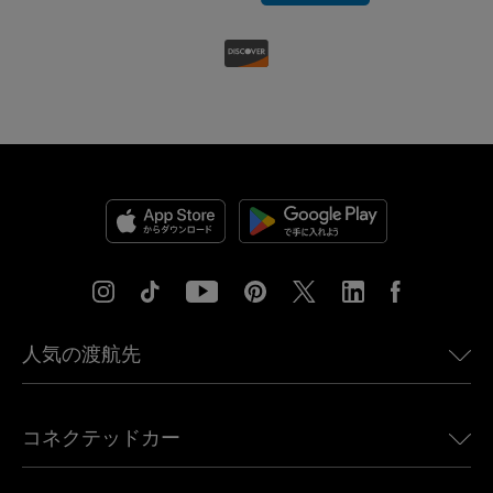
人気の渡航先
アメリカ向けeSIM
コネクテッドカー
ヨーロッパ向けeSIM
日本向けeSIM