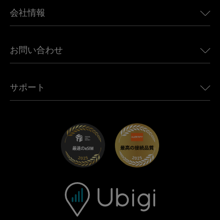
BMW向けUbigi
カナダ向けeSIM
会社情報
Land Rover向けUbigi
ブラジル向けeSIM
Alfa Romeo向けUbigi
タイ向けeSIM
Ubigiについて
Jeep向けUbigi
お問い合わせ
アフリカ向けeSIM
Ubigi関連プレス
Jaguar向けUbigi
すべての目的地を見る
モバイル ネットワーク パートナー
Toyota向けUbigi
従業員をつなぐ
Ubigiアプリ
サポート
Mini向けUbigi
アフェリエイトプログラム
Ubigi.com
Maserati向けUbigi
ディストリビュータープログラム
UbiClub｜ロイヤルティプログラム
始めましょう
Fiat向けUbigi
お友達紹介プログラム
トラブルシューティング
採用情報
ヘルプセンター
お問い合わせ先