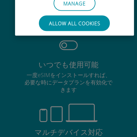
手間いらず
MANAGE
使用中のSIMカードを抜き差しする
必要はありません
ALLOW ALL COOKIES
いつでも使用可能
一度eSIMをインストールすれば、
必要な時にデータプランを有効化で
きます
マルチデバイス対応