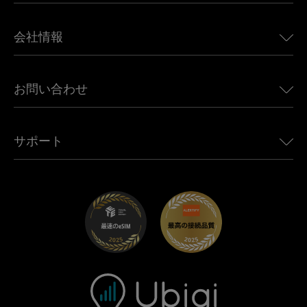
日本向けeSIM
BMW向けUbigi
カナダ向けeSIM
会社情報
Land Rover向けUbigi
ブラジル向けeSIM
Alfa Romeo向けUbigi
タイ向けeSIM
Ubigiについて
Jeep向けUbigi
お問い合わせ
アフリカ向けeSIM
Ubigi関連プレス
Jaguar向けUbigi
すべての目的地を見る
モバイル ネットワーク パートナー
Toyota向けUbigi
従業員をつなぐ
Ubigiアプリ
サポート
Mini向けUbigi
アフェリエイトプログラム
Ubigi.com
Maserati向けUbigi
ディストリビュータープログラム
UbiClub｜ロイヤルティプログラム
始めましょう
Fiat向けUbigi
お友達紹介プログラム
トラブルシューティング
採用情報
ヘルプセンター
お問い合わせ先