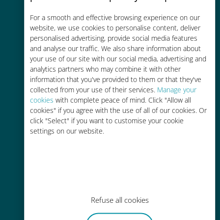
コストパフォーマンス
For a smooth and effective browsing experience on our
お客様が普段お使いのキャリアでロ
website, we use cookies to personalise content, deliver
ーミングサービスを使った場合に比
personalised advertising, provide social media features
and analyse our traffic. We also share information about
べて最大で90％の節約が可能です。
your use of our site with our social media, advertising and
analytics partners who may combine it with other
information that you've provided to them or that they've
collected from your use of their services.
Manage your
cookies
with complete peace of mind. Click "Allow all
cookies" if you agree with the use of all of our cookies. Or
かんたん追加購入
click "Select" if you want to customise your cookie
settings on our website.
Wi-Fiやデータ残量がなくても、
Ubigiアプリでデータの追加購入が
可能
Refuse all cookies