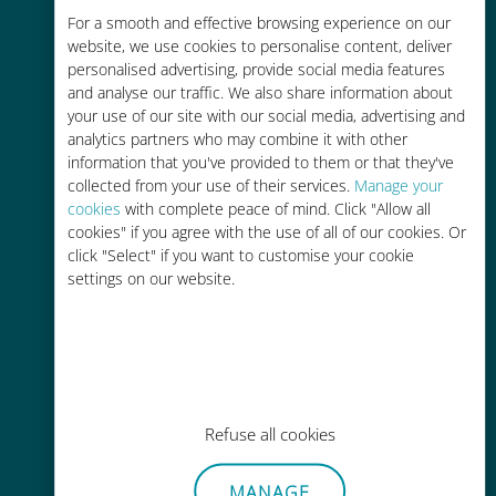
For a smooth and effective browsing experience on our
お客様が普段お使いのキャリアでロ
website, we use cookies to personalise content, deliver
ーミングサービスを使った場合に比
personalised advertising, provide social media features
べて最大で90％の節約が可能です。
and analyse our traffic. We also share information about
your use of our site with our social media, advertising and
analytics partners who may combine it with other
information that you've provided to them or that they've
collected from your use of their services.
Manage your
cookies
with complete peace of mind. Click "Allow all
かんたん追加購入
cookies" if you agree with the use of all of our cookies. Or
click "Select" if you want to customise your cookie
Wi-Fiやデータ残量がなくても、
settings on our website.
Ubigiアプリでデータの追加購入が
可能
Refuse all cookies
手間いらず
MANAGE