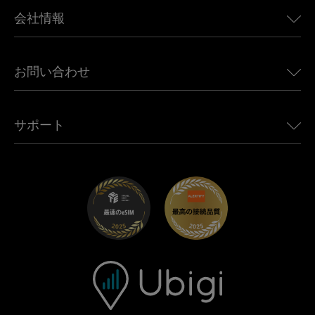
BMW向けUbigi
カナダ向けeSIM
会社情報
Land Rover向けUbigi
ブラジル向けeSIM
Alfa Romeo向けUbigi
タイ向けeSIM
Ubigiについて
Jeep向けUbigi
お問い合わせ
アフリカ向けeSIM
Ubigi関連プレス
Jaguar向けUbigi
すべての目的地を見る
モバイル ネットワーク パートナー
Toyota向けUbigi
従業員をつなぐ
Ubigiアプリ
サポート
Mini向けUbigi
アフェリエイトプログラム
Ubigi.com
Maserati向けUbigi
ディストリビュータープログラム
UbiClub｜ロイヤルティプログラム
始めましょう
Fiat向けUbigi
お友達紹介プログラム
トラブルシューティング
採用情報
ヘルプセンター
お問い合わせ先