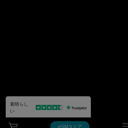
素晴らし
い
Cart Ubigi
Nav
eSIMストア