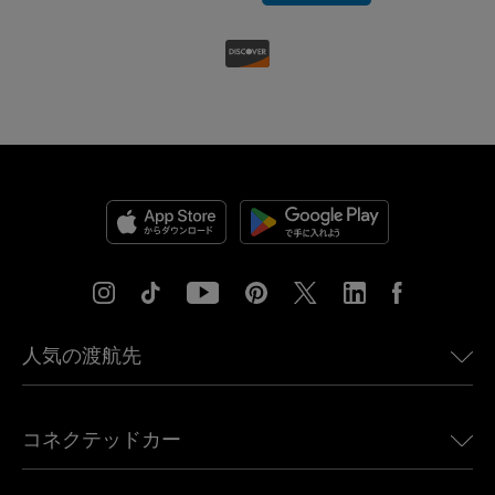
人気の渡航先
アメリカ向けeSIM
コネクテッドカー
ヨーロッパ向けeSIM
日本向けeSIM