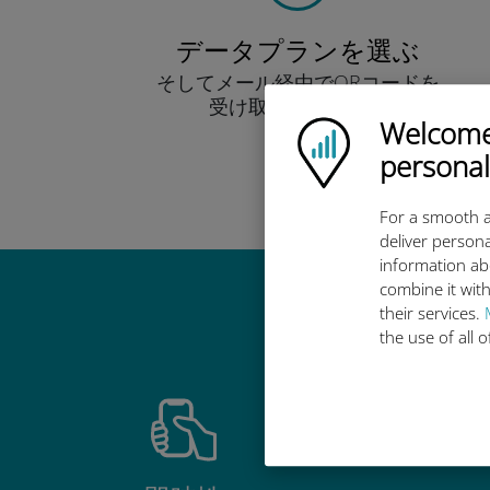
データプランを選ぶ
そしてメール経由でQRコードを
受け取りましょう！
Welcome!
早い！
Ubigi logo
personal
For a smooth a
deliver persona
information ab
combine it with
Ub
their services.
the use of all 