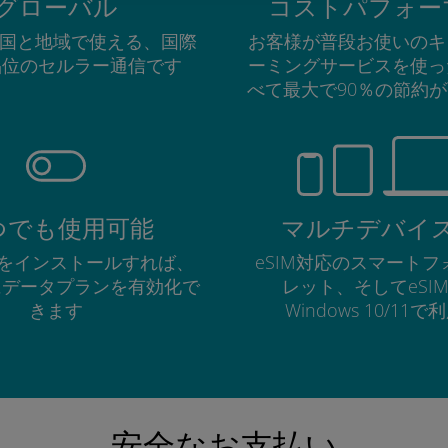
グローバル
コストパフォー
の国と地域で使える、国際
お客様が普段お使いのキ
品位のセルラー通信です
ーミングサービスを使っ
べて最大で90％の節約
つでも使用可能
マルチデバイ
Mをインストールすれば、
eSIM対応のスマート
にデータプランを有効化で
レット、そしてeSI
きます
Windows 10/11
安全なお支払い