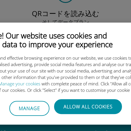
QRコードを読み込む
そしてデータプラン
を有効化したら、
 Our website uses cookies and
Ubigi eSIMをインストールしま
しょう シンプル！
 data to improve your experience
nd effective browsing experience on our website, we use cookies t
lised advertising, provide social media features and analyse our tra
out your use of our site with our social media, advertising and ana
 other information that you've provided to them or that they've co
igi International eSIMがすご
Manage your cookies
with complete peace of mind. Click "Allow all c
of our cookies. Or click "Select" if you want to customise your cookie
ALLOW ALL COOKIES
MANAGE