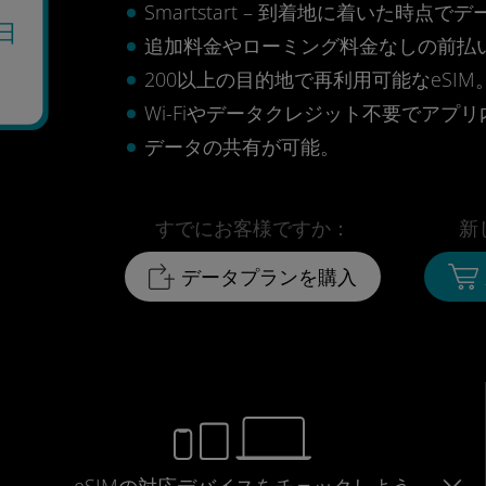
Smartstart – 到着地に着いた
日
追加料金やローミング料金なしの前払
200以上の目的地で再利用可能なeSIM
Wi-Fiやデータクレジット不要でアプ
データの共有が可能。
すでにお客様ですか：
新
データプランを購入