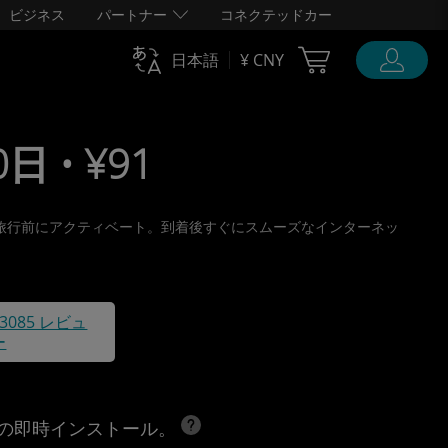
ビジネス
パートナー
コネクテッドカー
Cart Ubigi
日本語
¥ CNY
日 • ¥91
け取り、旅行前にアクティベート。到着後すぐにスムーズなインターネッ
43085 レビュ
ー
への即時インストール。