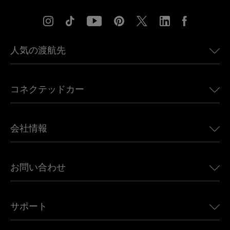
人気の渡航先
アメリカ向けeSIM
コネクテッドカー
ヨーロッパ向けeSIM
日本向けeSIM
BMW向けUbigi
カナダ向けeSIM
会社情報
Land Rover向けUbigi
ブラジル向けeSIM
Alfa Romeo向けUbigi
タイ向けeSIM
Ubigiについて
Jeep向けUbigi
お問い合わせ
アフリカ向けeSIM
Ubigi関連プレス
Jaguar向けUbigi
すべての目的地を見る
モバイル ネットワーク パートナー
Toyota向けUbigi
従業員をつなぐ
Ubigiアプリ
サポート
Mini向けUbigi
アフェリエイトプログラム
Ubigi.com
Maserati向けUbigi
ディストリビュータープログラム