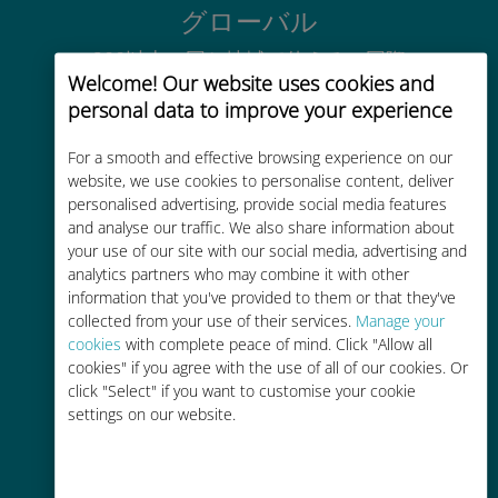
グローバル
200以上の国と地域で使える、国際
Welcome! Our website uses cookies and
的な高品位のセルラー通信です
personal data to improve your experience
For a smooth and effective browsing experience on our
website, we use cookies to personalise content, deliver
personalised advertising, provide social media features
and analyse our traffic. We also share information about
コストパフォーマンス
your use of our site with our social media, advertising and
analytics partners who may combine it with other
お客様が普段お使いのキャリアでロ
information that you've provided to them or that they've
ーミングサービスを使った場合に比
collected from your use of their services.
Manage your
べて最大で90％の節約が可能です。
cookies
with complete peace of mind. Click "Allow all
cookies" if you agree with the use of all of our cookies. Or
click "Select" if you want to customise your cookie
settings on our website.
かんたん追加購入