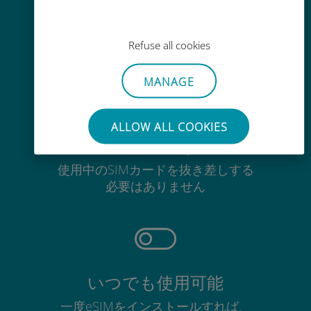
Wi-Fiやデータ残量がなくても、
Ubigiアプリでデータの追加購入が
Refuse all cookies
可能
MANAGE
ALLOW ALL COOKIES
手間いらず
使用中のSIMカードを抜き差しする
必要はありません
いつでも使用可能
一度eSIMをインストールすれば、