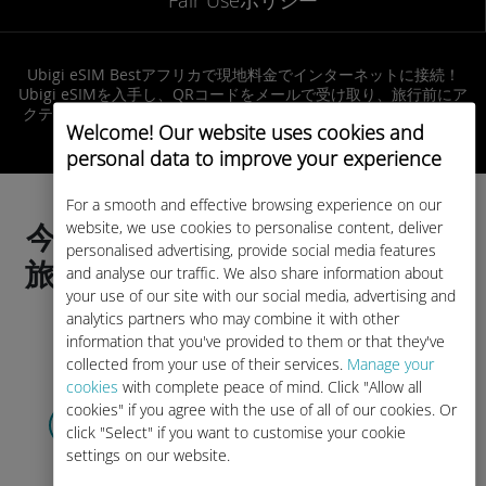
Ubigi eSIM Bestアフリカで現地料金でインターネットに接続！
Ubigi eSIMを入手し、QRコードをメールで受け取り、旅行前にア
クティベート。到着後すぐにスムーズなインターネット接続を楽
Welcome! Our website uses cookies and
しめます！
personal data to improve your experience
For a smooth and effective browsing experience on our
website, we use cookies to personalise content, deliver
今すぐデータプランを選択し、
personalised advertising, provide social media features
旅行前にアクティベートしまし
and analyse our traffic. We also share information about
your use of our site with our social media, advertising and
ょう!
analytics partners who may combine it with other
information that you've provided to them or that they've
collected from your use of their services.
Manage your
cookies
with complete peace of mind. Click "Allow all
データプランを選ぶ
cookies" if you agree with the use of all of our cookies. Or
click "Select" if you want to customise your cookie
そしてメール経由でQRコードを
受け
settings on our website.
取りましょう！
早い！