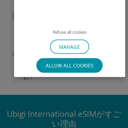
QRコードを読み込む
そしてデータプラン
を有効化したら、
Ubigi eSIMをインストールしま
しょう
Refuse all cookies
シンプル！
MANAGE
アカウントを作成する
すると、データプランの.
使用が可能と
なります。
外出先 から残高を確認し、
ALLOW ALL COOKIES
追加購入がおこなえます。
お楽しみあ
れ！
Ubigi International eSIMがすご
い理由