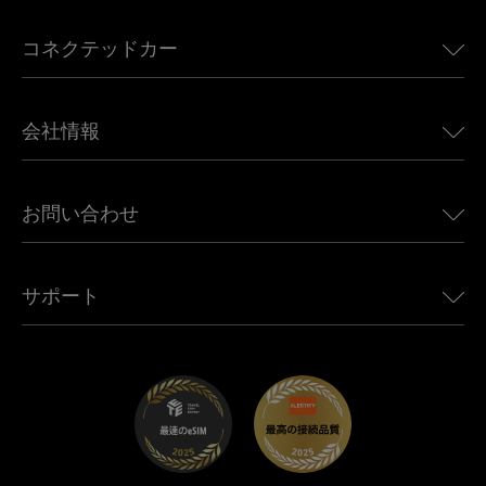
アメリカ向けeSIM
コネクテッドカー
ヨーロッパ向けeSIM
日本向けeSIM
BMW向けUbigi
カナダ向けeSIM
会社情報
Land Rover向けUbigi
ブラジル向けeSIM
Alfa Romeo向けUbigi
タイ向けeSIM
Ubigiについて
Jeep向けUbigi
お問い合わせ
アフリカ向けeSIM
Ubigi関連プレス
Jaguar向けUbigi
すべての目的地を見る
モバイル ネットワーク パートナー
Toyota向けUbigi
従業員をつなぐ
Ubigiアプリ
サポート
Mini向けUbigi
アフェリエイトプログラム
Ubigi.com
Maserati向けUbigi
ディストリビュータープログラム
UbiClub｜ロイヤルティプログラム
始めましょう
Fiat向けUbigi
お友達紹介プログラム
トラブルシューティング
採用情報
ヘルプセンター
お問い合わせ先