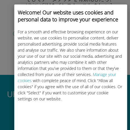
Ubigi eSIMをインストールしま
しょう
シンプル！
Welcome! Our website uses cookies and
personal data to improve your experience
アカウントを作成する
For a smooth and effective browsing experience on our
すると、データプランの.
使用が可能と
website, we use cookies to personalise content, deliver
なります。
外出先 から残高を確認し、
personalised advertising, provide social media features
追加購入がおこなえます。
お楽しみあ
and analyse our traffic. We also share information about
your use of our site with our social media, advertising and
れ！
analytics partners who may combine it with other
information that you've provided to them or that they've
collected from your use of their services.
Manage your
cookies
with complete peace of mind. Click "Allow all
cookies" if you agree with the use of all of our cookies. Or
Ubigi International eSIMがすご
click "Select" if you want to customise your cookie
settings on our website.
い理由