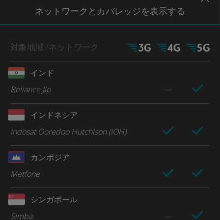
ネットワー
クとカバレッジ
を表示する
対象地域
/ネットワーク
インド
Reliance Jio
インドネシア
Indosat Ooredoo Hutchison (IOH)
カンボジア
Metfone
シンガポール
Simba