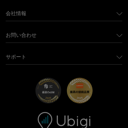
日本向けeSIM
BMW向けUbigi
カナダ向けeSIM
会社情報
Land Rover向けUbigi
ブラジル向けeSIM
Alfa Romeo向けUbigi
タイ向けeSIM
Ubigiについて
Jeep向けUbigi
お問い合わせ
アフリカ向けeSIM
Ubigi関連プレス
Jaguar向けUbigi
すべての目的地を見る
モバイル ネットワーク パートナー
Toyota向けUbigi
従業員をつなぐ
Ubigiアプリ
サポート
Mini向けUbigi
アフェリエイトプログラム
Ubigi.com
Maserati向けUbigi
ディストリビュータープログラム
UbiClub｜ロイヤルティプログラム
始めましょう
Fiat向けUbigi
お友達紹介プログラム
トラブルシューティング
採用情報
ヘルプセンター
お問い合わせ先