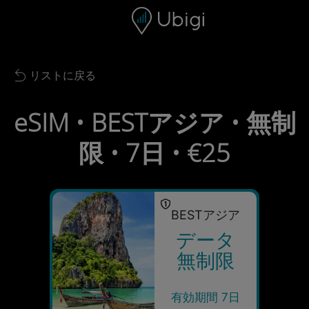
Skip to content
コンテンツ
ナビゲーションバー
フッター
リストに戻る
Back to list
eSIM • BESTアジア • 無制
限 • 7日 • €25
BESTアジア
データ
無制限
有効期間 7日