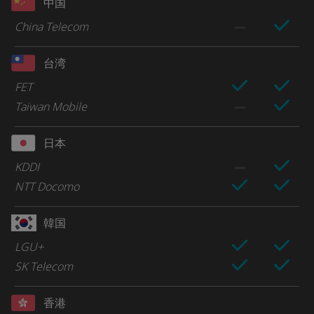
中国
China Telecom
台湾
FET
Taiwan Mobile
日本
KDDI
NTT Docomo
韓国
LGU+
SK Telecom
香港