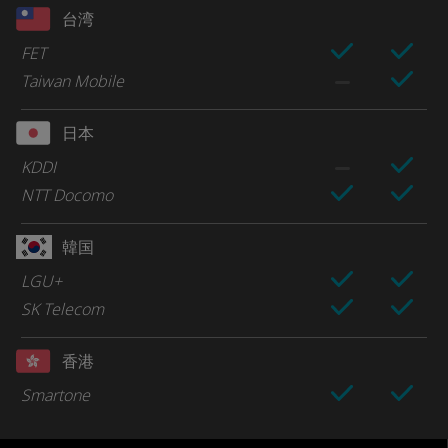
台湾
FET
Taiwan Mobile
日本
KDDI
NTT Docomo
韓国
LGU+
SK Telecom
香港
Smartone