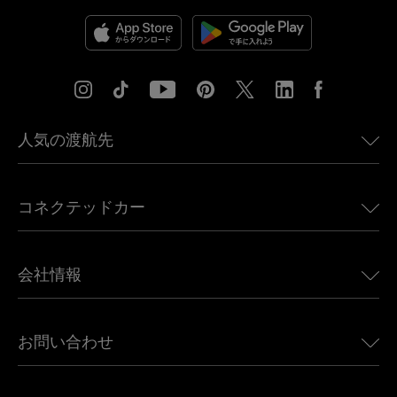
人気の渡航先
アメリカ向けeSIM
コネクテッドカー
ヨーロッパ向けeSIM
日本向けeSIM
BMW向けUbigi
カナダ向けeSIM
会社情報
Land Rover向けUbigi
ブラジル向けeSIM
Alfa Romeo向けUbigi
タイ向けeSIM
Ubigiについて
Jeep向けUbigi
お問い合わせ
アフリカ向けeSIM
Ubigi関連プレス
Jaguar向けUbigi
すべての目的地を見る
モバイル ネットワーク パートナー
Toyota向けUbigi
従業員をつなぐ