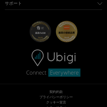
Ubigiアプリ
サポート
Mini向けUbigi
アフェリエイトプログラム
Ubigi.com
Maserati向けUbigi
ディストリビュータープログラム
UbiClub｜ロイヤルティプログラム
始めましょう
Fiat向けUbigi
お友達紹介プログラム
トラブルシューティング
採用情報
ヘルプセンター
お問い合わせ先
契約約款
プライバシーポリシー
クッキー宣言