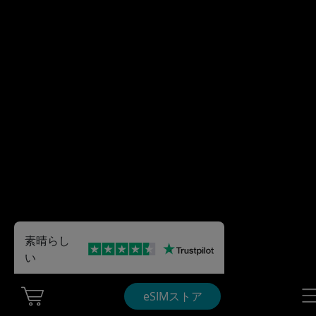
素晴らし
い
Cart Ubigi
Nav
eSIMストア