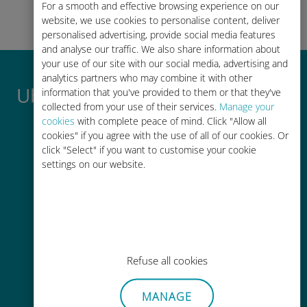
For a smooth and effective browsing experience on our
れ！
website, we use cookies to personalise content, deliver
personalised advertising, provide social media features
and analyse our traffic. We also share information about
your use of our site with our social media, advertising and
analytics partners who may combine it with other
Ubigi International eSIMがすご
information that you've provided to them or that they've
collected from your use of their services.
Manage your
い理由
cookies
with complete peace of mind. Click "Allow all
cookies" if you agree with the use of all of our cookies. Or
click "Select" if you want to customise your cookie
settings on our website.
即時性
数分以内でQRコードがメールで届
Refuse all cookies
き、スキャンできます
MANAGE