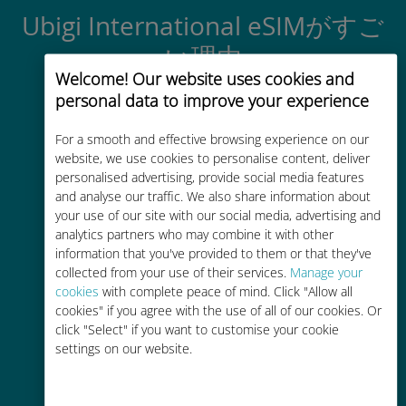
Ubigi International eSIMがすご
い理由
Welcome! Our website uses cookies and
personal data to improve your experience
For a smooth and effective browsing experience on our
website, we use cookies to personalise content, deliver
personalised advertising, provide social media features
即時性
and analyse our traffic. We also share information about
your use of our site with our social media, advertising and
数分以内でQRコードがメールで届
analytics partners who may combine it with other
き、スキャンできます
information that you've provided to them or that they've
collected from your use of their services.
Manage your
cookies
with complete peace of mind. Click "Allow all
cookies" if you agree with the use of all of our cookies. Or
click "Select" if you want to customise your cookie
settings on our website.
グローバル