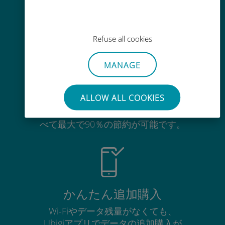
200以上の国と地域で使える、国際
的な高品位のセルラー通信です
Refuse all cookies
MANAGE
コストパフォーマンス
ALLOW ALL COOKIES
お客様が普段お使いのキャリアでロ
ーミングサービスを使った場合に比
べて最大で90％の節約が可能です。
かんたん追加購入
Wi-Fiやデータ残量がなくても、
Ubigiアプリでデータの追加購入が