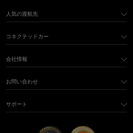
人気の渡航先
アメリカ向けeSIM
コネクテッドカー
ヨーロッパ向けeSIM
日本向けeSIM
BMW向けUbigi
カナダ向けeSIM
会社情報
Land Rover向けUbigi
ブラジル向けeSIM
Alfa Romeo向けUbigi
タイ向けeSIM
Ubigiについて
Jeep向けUbigi
お問い合わせ
アフリカ向けeSIM
Ubigi関連プレス
Jaguar向けUbigi
すべての目的地を見る
モバイル ネットワーク パートナー
Toyota向けUbigi
従業員をつなぐ
Ubigiアプリ
サポート
Mini向けUbigi
アフェリエイトプログラム
Ubigi.com
Maserati向けUbigi
ディストリビュータープログラム
UbiClub｜ロイヤルティプログラム
始めましょう
Fiat向けUbigi
お友達紹介プログラム
トラブルシューティング
採用情報