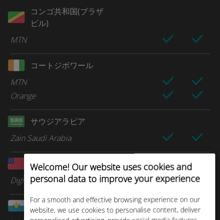
コンゴ共和国(ブラザ
ビル)
MTN
コートジボワール
MTN
Orange
サウジアラビア
Zain Saudi Arabia
サモア
Welcome! Our website uses cookies and
personal data to improve your experience
Digicel Pacific
For a smooth and effective browsing experience on our
サンマリノ
website, we use cookies to personalise content, deliver