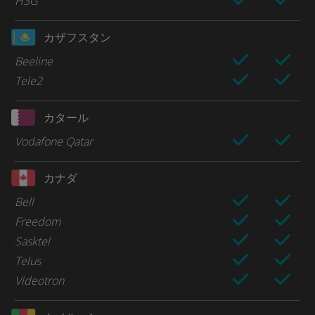
H3G
カザフスタン
Beeline
Tele2
カタール
Vodafone Qatar
カナダ
Bell
Freedom
Sasktel
Telus
Videotron