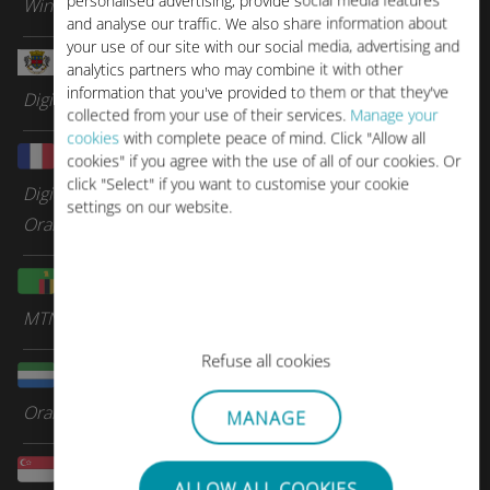
personalised advertising, provide social media features
Wind
and analyse our traffic. We also share information about
your use of our site with our social media, advertising and
サン・バルテルミー
analytics partners who may combine it with other
information that you've provided to them or that they've
Digicel Group
collected from your use of their services.
Manage your
cookies
with complete peace of mind. Click "Allow all
サン・マルタン
cookies" if you agree with the use of all of our cookies. Or
click "Select" if you want to customise your cookie
Digicel Group
settings on our website.
Orange Caraibes
ザンビア
MTN
Refuse all cookies
シエラレオネ
Orange
MANAGE
シンガポール
ALLOW ALL COOKIES