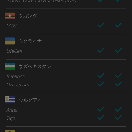
Indosat Ooredoo Hutchison (IOH)
ウガンダ
MTN
ウクライナ
LifeCell
ウズベキスタン
Beelines
Uztelecom
ウルグアイ
Antel
Tigo