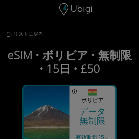
Skip to content
コンテンツ
ナビゲーションバー
フッター
リストに戻る
Back to list
eSIM • ボリビア • 無制限
• 15日 • £50
ボリビア
データ
無制限
有効期間 15日