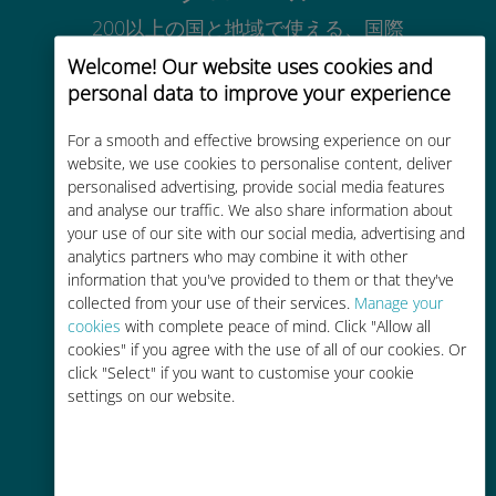
200以上の国と地域で使える、国際
的な高品位のセルラー通信です
Welcome! Our website uses cookies and
personal data to improve your experience
For a smooth and effective browsing experience on our
website, we use cookies to personalise content, deliver
personalised advertising, provide social media features
コストパフォーマンス
and analyse our traffic. We also share information about
your use of our site with our social media, advertising and
お客様が普段お使いのキャリアでロ
analytics partners who may combine it with other
ーミングサービスを使った場合に比
information that you've provided to them or that they've
べて最大で90％の節約が可能です。
collected from your use of their services.
Manage your
cookies
with complete peace of mind. Click "Allow all
cookies" if you agree with the use of all of our cookies. Or
click "Select" if you want to customise your cookie
settings on our website.
かんたん追加購入
Wi-Fiやデータ残量がなくても、