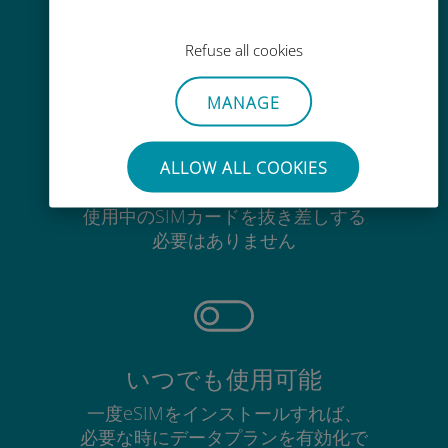
Ubigiアプリでデータの追加購入が
可能
Refuse all cookies
MANAGE
ALLOW ALL COOKIES
手間いらず
使用中のSIMカードを抜き差しする
必要はありません
いつでも使用可能
一度eSIMをインストールすれば、
必要な時にデータプランを有効化で