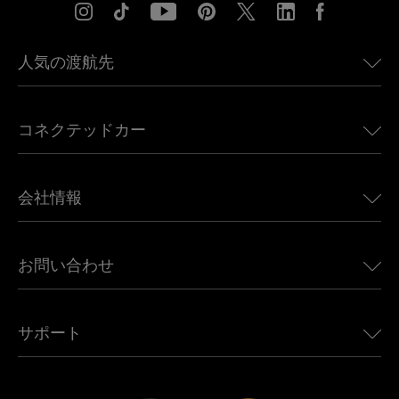
人気の渡航先
アメリカ向けeSIM
コネクテッドカー
ヨーロッパ向けeSIM
日本向けeSIM
BMW向けUbigi
カナダ向けeSIM
会社情報
Land Rover向けUbigi
ブラジル向けeSIM
Alfa Romeo向けUbigi
タイ向けeSIM
Ubigiについて
Jeep向けUbigi
お問い合わせ
アフリカ向けeSIM
Ubigi関連プレス
Jaguar向けUbigi
すべての目的地を見る
モバイル ネットワーク パートナー
Toyota向けUbigi
従業員をつなぐ
Ubigiアプリ
サポート
Mini向けUbigi
アフェリエイトプログラム
Ubigi.com
Maserati向けUbigi
ディストリビュータープログラム
UbiClub｜ロイヤルティプログラム
始めましょう
Fiat向けUbigi
お友達紹介プログラム