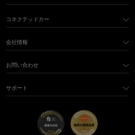
アメリカ向けeSIM
コネクテッドカー
ヨーロッパ向けeSIM
日本向けeSIM
BMW向けUbigi
カナダ向けeSIM
会社情報
Land Rover向けUbigi
ブラジル向けeSIM
Alfa Romeo向けUbigi
タイ向けeSIM
Ubigiについて
Jeep向けUbigi
お問い合わせ
アフリカ向けeSIM
Ubigi関連プレス
Jaguar向けUbigi
すべての目的地を見る
モバイル ネットワーク パートナー
Toyota向けUbigi
従業員をつなぐ
Ubigiアプリ
サポート
Mini向けUbigi
アフェリエイトプログラム
Ubigi.com
Maserati向けUbigi
ディストリビュータープログラム
UbiClub｜ロイヤルティプログラム
始めましょう
Fiat向けUbigi
お友達紹介プログラム
トラブルシューティング
採用情報
ヘルプセンター
お問い合わせ先