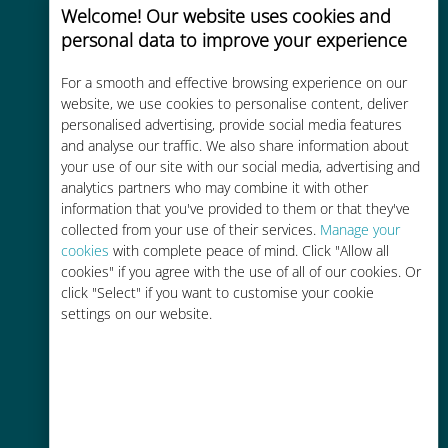
Welcome! Our website uses cookies and
personal data to improve your experience
For a smooth and effective browsing experience on our
コストパフォーマンス
website, we use cookies to personalise content, deliver
personalised advertising, provide social media features
お客様が普段お使いのキャリアでロ
and analyse our traffic. We also share information about
ーミングサービスを使った場合に比
your use of our site with our social media, advertising and
べて最大で90％の節約が可能です。
analytics partners who may combine it with other
information that you've provided to them or that they've
collected from your use of their services.
Manage your
cookies
with complete peace of mind. Click "Allow all
cookies" if you agree with the use of all of our cookies. Or
click "Select" if you want to customise your cookie
settings on our website.
かんたん追加購入
Wi-Fiやデータ残量がなくても、
Ubigiアプリでデータの追加購入が
可能