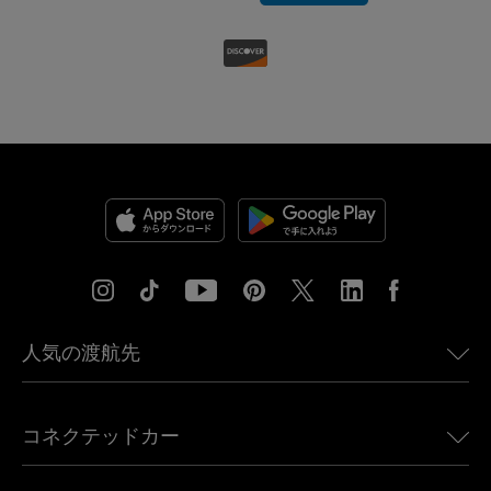
人気の渡航先
アメリカ向けeSIM
コネクテッドカー
ヨーロッパ向けeSIM
日本向けeSIM