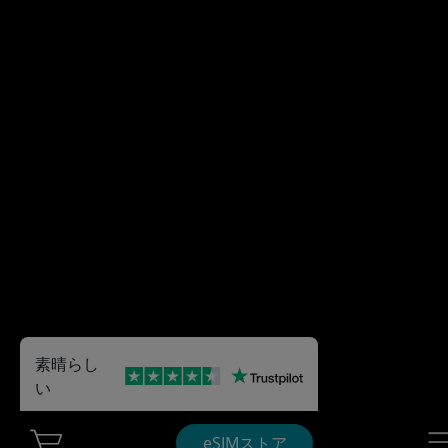
素晴らし
い
Cart Ubigi
Nav
eSIMストア