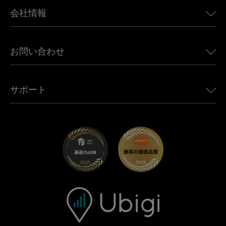
BMW向けUbigi
カナダ向けeSIM
会社情報
Land Rover向けUbigi
ブラジル向けeSIM
Alfa Romeo向けUbigi
タイ向けeSIM
Ubigiについて
Jeep向けUbigi
お問い合わせ
アフリカ向けeSIM
Ubigi関連プレス
Jaguar向けUbigi
すべての目的地を見る
モバイル ネットワーク パートナー
Toyota向けUbigi
従業員をつなぐ
Ubigiアプリ
サポート
Mini向けUbigi
アフェリエイトプログラム
Ubigi.com
Maserati向けUbigi
ディストリビュータープログラム
UbiClub｜ロイヤルティプログラム
始めましょう
Fiat向けUbigi
お友達紹介プログラム
トラブルシューティング
採用情報
ヘルプセンター
お問い合わせ先