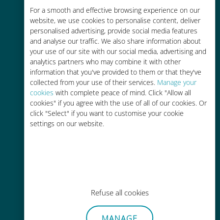
For a smooth and effective browsing experience on our
お客様が普段お使いのキャリアでロ
website, we use cookies to personalise content, deliver
ーミングサービスを使った場合に比
personalised advertising, provide social media features
べて最大で90％の節約が可能です。
and analyse our traffic. We also share information about
your use of our site with our social media, advertising and
analytics partners who may combine it with other
information that you've provided to them or that they've
collected from your use of their services.
Manage your
cookies
with complete peace of mind. Click "Allow all
かんたん追加購入
cookies" if you agree with the use of all of our cookies. Or
click "Select" if you want to customise your cookie
Wi-Fiやデータ残量がなくても、
settings on our website.
Ubigiアプリでデータの追加購入が
可能
Refuse all cookies
手間いらず
MANAGE