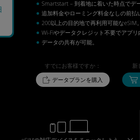
Smartstart – 到着地に着いた
日
追加料金やローミング料金なしの前払
200以上の目的地で再利用可能なeSIM
Wi-Fiやデータクレジット不要でアプ
データの共有が可能。
すでにお客様ですか：
新
データプランを購入