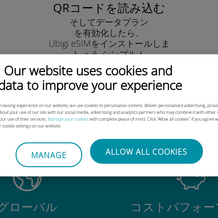
QRコードを読み込む
そしてデータプラン
を有効化したら、
Ubigi eSIMをインストールしま
しょう シンプル！
 Our website uses cookies and
data to improve your experience
rowsing experience on our website, we use cookies to personalise content, deliver personalised advertising, provid
out your use of our site with our social media, advertising and analytics partners who may combine it with other 
our use of their services.
Manage your cookies
with complete peace of mind. Click "Allow all cookies" if you agree wit
igi International eSIMがすご
r cookie settings on our website.
ALLOW ALL COOKIES
MANAGE
グローバル
コストパフォー