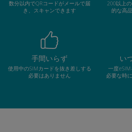
数分以内でQRコードがメールで届
200以上
き、スキャンできます
的な高
手間いらず
い
使用中のSIMカードを抜き差しする
一度eSI
必要はありません
必要な時