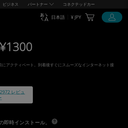
ビジネス
パートナー
コネクテッドカー
Cart Ubigi
日本語
¥ JPY
 ¥1300
り、旅行前にアクティベート。到着後すぐにスムーズなインターネット接
42972 レビュ
ー
への即時インストール。