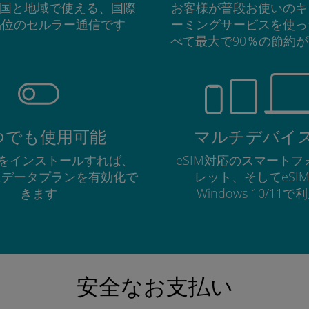
の国と地域で使える、国際
お客様が普段お使いのキ
品位のセルラー通信です
ーミングサービスを使っ
べて最大で90％の節約
つでも使用可能
マルチデバイ
Mをインストールすれば、
eSIM対応のスマート
にデータプランを有効化で
レット、そしてeSI
きます
Windows 10/11
安全なお支払い