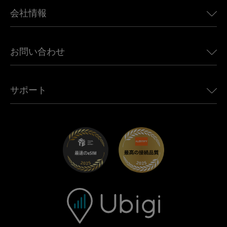
BMW向けUbigi
カナダ向けeSIM
会社情報
Land Rover向けUbigi
ブラジル向けeSIM
Alfa Romeo向けUbigi
タイ向けeSIM
Ubigiについて
Jeep向けUbigi
お問い合わせ
アフリカ向けeSIM
Ubigi関連プレス
Jaguar向けUbigi
すべての目的地を見る
モバイル ネットワーク パートナー
Toyota向けUbigi
従業員をつなぐ
Ubigiアプリ
サポート
Mini向けUbigi
アフェリエイトプログラム
Ubigi.com
Maserati向けUbigi
ディストリビュータープログラム
UbiClub｜ロイヤルティプログラム
始めましょう
Fiat向けUbigi
お友達紹介プログラム
トラブルシューティング
採用情報
ヘルプセンター
お問い合わせ先