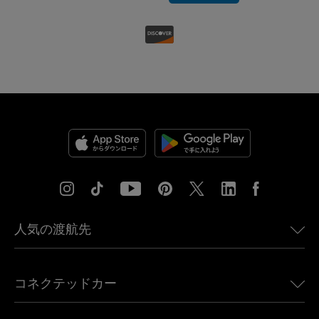
人気の渡航先
アメリカ向けeSIM
コネクテッドカー
ヨーロッパ向けeSIM
日本向けeSIM