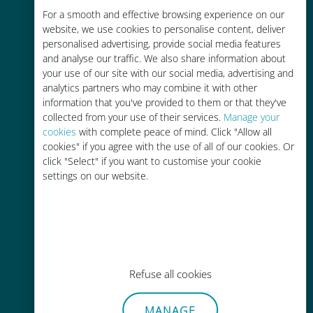
For a smooth and effective browsing experience on our
お客様が普段お使いのキャリアでロ
website, we use cookies to personalise content, deliver
ーミングサービスを使った場合に比
personalised advertising, provide social media features
べて最大で90％の節約が可能です。
and analyse our traffic. We also share information about
your use of our site with our social media, advertising and
analytics partners who may combine it with other
information that you've provided to them or that they've
collected from your use of their services.
Manage your
cookies
with complete peace of mind. Click "Allow all
かんたん追加購入
cookies" if you agree with the use of all of our cookies. Or
click "Select" if you want to customise your cookie
Wi-Fiやデータ残量がなくても、
settings on our website.
Ubigiアプリでデータの追加購入が
可能
Refuse all cookies
手間いらず
MANAGE