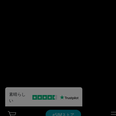
素晴らし
い
Cart Ubigi
Nav
eSIMストア