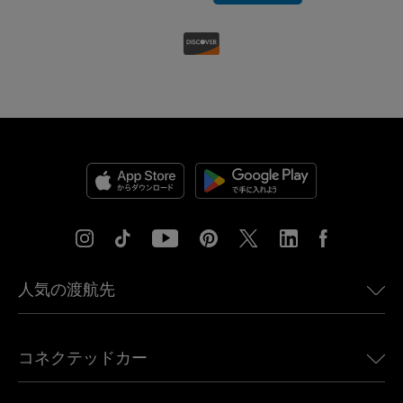
人気の渡航先
アメリカ向けeSIM
コネクテッドカー
ヨーロッパ向けeSIM
日本向けeSIM