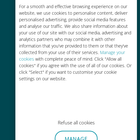
For a smooth and effective browsing experience on our
お客様が普段お使いのキャリアでロ
website, we use cookies to personalise content, deliver
ーミングサービスを使った場合に比
personalised advertising, provide social media features
べて最大で90％の節約が可能です。
and analyse our traffic. We also share information about
your use of our site with our social media, advertising and
analytics partners who may combine it with other
information that you've provided to them or that they've
collected from your use of their services.
Manage your
cookies
with complete peace of mind. Click "Allow all
かんたん追加購入
cookies" if you agree with the use of all of our cookies. Or
click "Select" if you want to customise your cookie
Wi-Fiやデータ残量がなくても、
settings on our website.
Ubigiアプリでデータの追加購入が
可能
Refuse all cookies
手間いらず
MANAGE