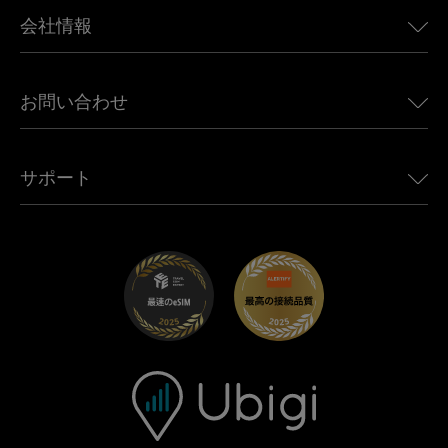
BMW向けUbigi
カナダ向けeSIM
会社情報
Land Rover向けUbigi
ブラジル向けeSIM
Alfa Romeo向けUbigi
タイ向けeSIM
Ubigiについて
Jeep向けUbigi
お問い合わせ
アフリカ向けeSIM
Ubigi関連プレス
Jaguar向けUbigi
すべての目的地を見る
モバイル ネットワーク パートナー
Toyota向けUbigi
従業員をつなぐ
Ubigiアプリ
サポート
Mini向けUbigi
アフェリエイトプログラム
Ubigi.com
Maserati向けUbigi
ディストリビュータープログラム
UbiClub｜ロイヤルティプログラム
始めましょう
Fiat向けUbigi
お友達紹介プログラム
トラブルシューティング
採用情報
ヘルプセンター
お問い合わせ先