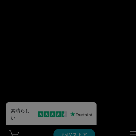
素晴らし
い
Cart Ubigi
Nav
eSIMストア