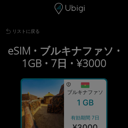
Skip to content
コンテンツ
ナビゲーションバー
フッター
リストに戻る
Back to list
eSIM • ブルキナファソ •
1GB • 7日 • ¥3000
ブルキナファソ
1 GB
有効期間 7日
¥3000