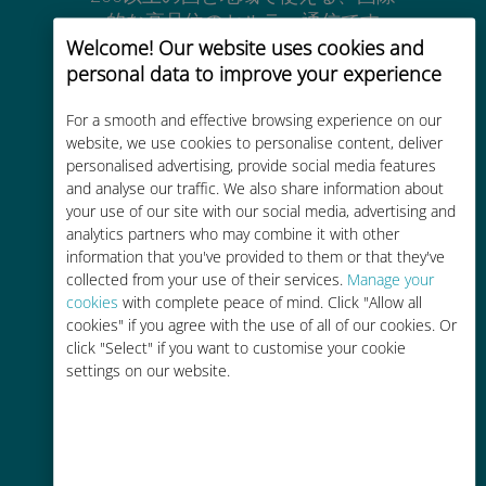
的な高品位のセルラー通信です
Welcome! Our website uses cookies and
personal data to improve your experience
For a smooth and effective browsing experience on our
website, we use cookies to personalise content, deliver
コストパフォーマンス
personalised advertising, provide social media features
and analyse our traffic. We also share information about
お客様が普段お使いのキャリアでロ
your use of our site with our social media, advertising and
ーミングサービスを使った場合に比
analytics partners who may combine it with other
information that you've provided to them or that they've
べて最大で90％の節約が可能です。
collected from your use of their services.
Manage your
cookies
with complete peace of mind. Click "Allow all
cookies" if you agree with the use of all of our cookies. Or
click "Select" if you want to customise your cookie
settings on our website.
かんたん追加購入
Wi-Fiやデータ残量がなくても、
Ubigiアプリでデータの追加購入が