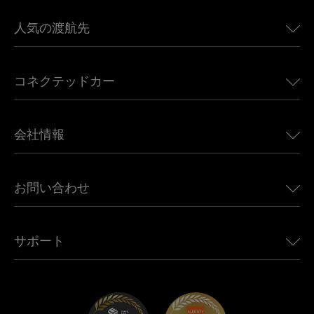
人気の渡航先
アメリカ向けeSIM
コネクテッドカー
ヨーロッパ向けeSIM
日本向けeSIM
BMW向けUbigi
カナダ向けeSIM
会社情報
Land Rover向けUbigi
ブラジル向けeSIM
Alfa Romeo向けUbigi
タイ向けeSIM
Ubigiについて
Jeep向けUbigi
お問い合わせ
アフリカ向けeSIM
Ubigi関連プレス
Jaguar向けUbigi
すべての目的地を見る
モバイル ネットワーク パートナー
Toyota向けUbigi
従業員をつなぐ
Ubigiアプリ
サポート
Mini向けUbigi
アフェリエイトプログラム
Ubigi.com
Maserati向けUbigi
ディストリビュータープログラム
UbiClub｜ロイヤルティプログラム
始めましょう
Fiat向けUbigi
お友達紹介プログラム
トラブルシューティング
採用情報