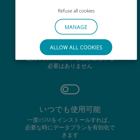
可能
Refuse all cookies
MANAGE
手間いらず
ALLOW ALL COOKIES
使用中のSIMカードを抜き差しする
必要はありません
いつでも使用可能
一度eSIMをインストールすれば、
必要な時にデータプランを有効化で
きます