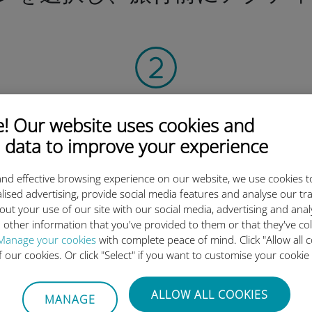
QRコードを読み込む
 Our website uses cookies and
そしてデータプラン
 data to improve your experience
を有効化したら、
Ubigi eSIMをインストールしま
しょう シンプル！
nd effective browsing experience on our website, we use cookies t
lised advertising, provide social media features and analyse our tra
out your use of our site with our social media, advertising and ana
 other information that you've provided to them or that they've co
Manage your cookies
with complete peace of mind. Click "Allow all c
of our cookies. Or click "Select" if you want to customise your cookie
igi International eSIMがすご
ALLOW ALL COOKIES
MANAGE