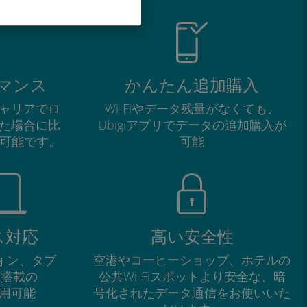
マンス
かんたん追加購入
ャリアでロ
Wi-Fiやデータ残量がなくても、
た場合に比
Ubigiアプリでデータの追加購入が
が可能です。
可能
ス対応
高い安全性
フォン、タブ
空港やコーヒーショップ、ホテルの
M搭載の
公共Wi-Fiスポットより安全な、暗
で利用可能
号化されたデータ通信をお使いいた