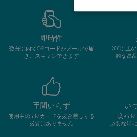
即時性
数分以内でQRコードがメールで届
200以上
き、スキャンできます
的な高
手間いらず
い
使用中のSIMカードを抜き差しする
一度eSI
必要はありません
必要な時