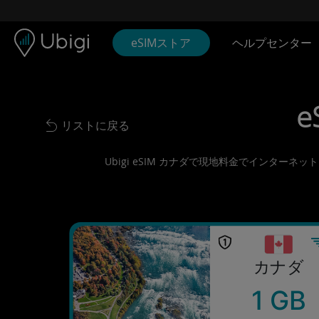
Skip to content
コンテンツ
ナビゲーションバー
フッター
eSIMストア
ヘルプセンター
e
リストに戻る
Back to list
Ubigi eSIM カナダで現地料金でインター
カナダ
1 GB