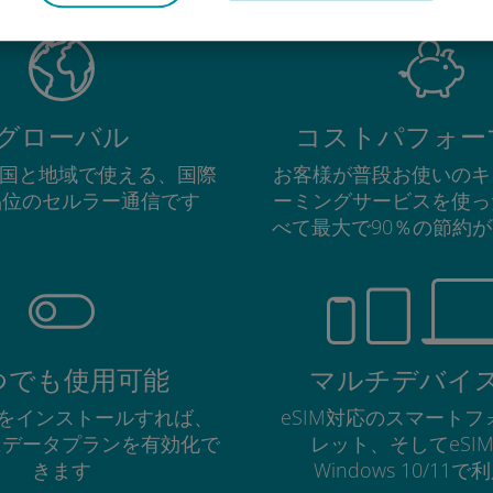
グローバル
コストパフォー
の国と地域で使える、国際
お客様が普段お使いのキ
品位のセルラー通信です
ーミングサービスを使っ
べて最大で90％の節約
つでも使用可能
マルチデバイ
Mをインストールすれば、
eSIM対応のスマート
にデータプランを有効化で
レット、そしてeSI
きます
Windows 10/11