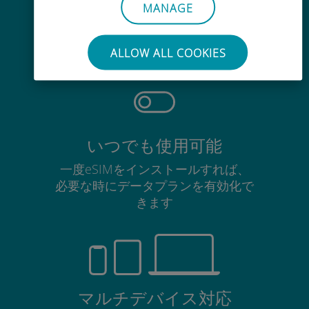
手間いらず
MANAGE
使用中のSIMカードを抜き差しする
必要はありません
ALLOW ALL COOKIES
いつでも使用可能
一度eSIMをインストールすれば、
必要な時にデータプランを有効化で
きます
マルチデバイス対応