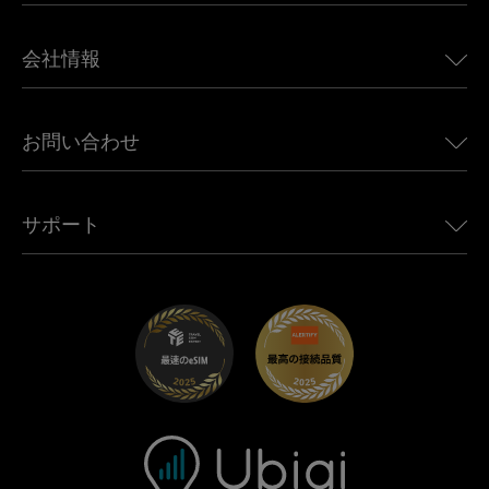
日本向けeSIM
BMW向けUbigi
カナダ向けeSIM
会社情報
Land Rover向けUbigi
ブラジル向けeSIM
Alfa Romeo向けUbigi
タイ向けeSIM
Ubigiについて
Jeep向けUbigi
お問い合わせ
アフリカ向けeSIM
Ubigi関連プレス
Jaguar向けUbigi
すべての目的地を見る
モバイル ネットワーク パートナー
Toyota向けUbigi
従業員をつなぐ
Ubigiアプリ
サポート
Mini向けUbigi
アフェリエイトプログラム
Ubigi.com
Maserati向けUbigi
ディストリビュータープログラム
UbiClub｜ロイヤルティプログラム
始めましょう
Fiat向けUbigi
お友達紹介プログラム
トラブルシューティング
採用情報
ヘルプセンター
お問い合わせ先