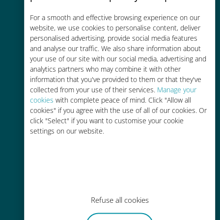
コストパフォーマンス
For a smooth and effective browsing experience on our
お客様が普段お使いのキャリアでロ
website, we use cookies to personalise content, deliver
ーミングサービスを使った場合に比
personalised advertising, provide social media features
and analyse our traffic. We also share information about
べて最大で90％の節約が可能です。
your use of our site with our social media, advertising and
analytics partners who may combine it with other
information that you've provided to them or that they've
collected from your use of their services.
Manage your
cookies
with complete peace of mind. Click "Allow all
cookies" if you agree with the use of all of our cookies. Or
かんたん追加購入
click "Select" if you want to customise your cookie
settings on our website.
Wi-Fiやデータ残量がなくても、
Ubigiアプリでデータの追加購入が
可能
Refuse all cookies