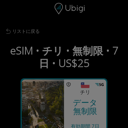
Skip to content
コンテンツ
ナビゲーションバー
フッター
リストに戻る
Back to list
eSIM • チリ • 無制限 • 7
日 • US$25
チリ
データ
無制限
有効期間 7日