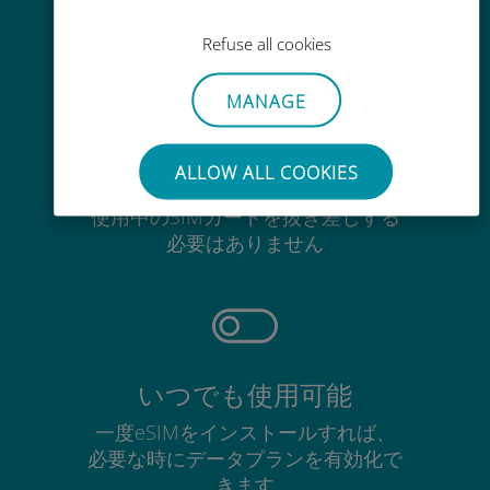
Ubigiアプリでデータの追加購入が
可能
Refuse all cookies
MANAGE
ALLOW ALL COOKIES
手間いらず
使用中のSIMカードを抜き差しする
必要はありません
いつでも使用可能
一度eSIMをインストールすれば、
必要な時にデータプランを有効化で
きます