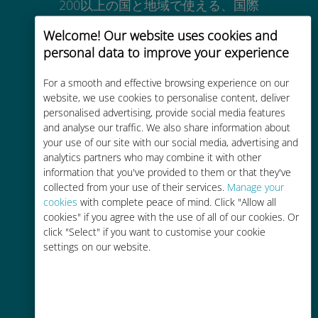
200以上の国と地域で使える、国際
的な高品位のセルラー通信です
Welcome! Our website uses cookies and
personal data to improve your experience
For a smooth and effective browsing experience on our
website, we use cookies to personalise content, deliver
personalised advertising, provide social media features
コストパフォーマンス
and analyse our traffic. We also share information about
your use of our site with our social media, advertising and
お客様が普段お使いのキャリアでロ
analytics partners who may combine it with other
ーミングサービスを使った場合に比
information that you've provided to them or that they've
べて最大で90％の節約が可能です。
collected from your use of their services.
Manage your
cookies
with complete peace of mind. Click "Allow all
cookies" if you agree with the use of all of our cookies. Or
click "Select" if you want to customise your cookie
settings on our website.
かんたん追加購入
Wi-Fiやデータ残量がなくても、