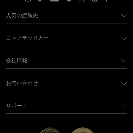
人気の渡航先
アメリカ向けeSIM
コネクテッドカー
ヨーロッパ向けeSIM
日本向けeSIM
BMW向けUbigi
カナダ向けeSIM
会社情報
Land Rover向けUbigi
ブラジル向けeSIM
Alfa Romeo向けUbigi
タイ向けeSIM
Ubigiについて
Jeep向けUbigi
お問い合わせ
アフリカ向けeSIM
Ubigi関連プレス
Jaguar向けUbigi
すべての目的地を見る
モバイル ネットワーク パートナー
Toyota向けUbigi
従業員をつなぐ
Ubigiアプリ
サポート
Mini向けUbigi
アフェリエイトプログラム
Ubigi.com
Maserati向けUbigi
ディストリビュータープログラム
UbiClub｜ロイヤルティプログラム
始めましょう
Fiat向けUbigi
お友達紹介プログラム
トラブルシューティング