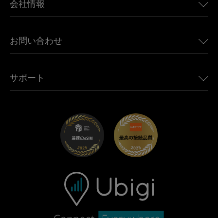
会社情報
Land Rover向けUbigi
ブラジル向けeSIM
Alfa Romeo向けUbigi
タイ向けeSIM
Ubigiについて
Jeep向けUbigi
お問い合わせ
アフリカ向けeSIM
Ubigi関連プレス
Jaguar向けUbigi
すべての目的地を見る
モバイル ネットワーク パートナー
Toyota向けUbigi
従業員をつなぐ
Ubigiアプリ
サポート
Mini向けUbigi
アフェリエイトプログラム
Ubigi.com
Maserati向けUbigi
ディストリビュータープログラム
UbiClub｜ロイヤルティプログラム
始めましょう
Fiat向けUbigi
お友達紹介プログラム
トラブルシューティング
採用情報
ヘルプセンター
お問い合わせ先