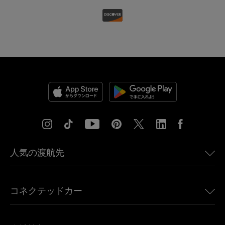
人気の渡航先
アメリカ向けeSIM
コネクテッドカー
ヨーロッパ向けeSIM
日本向けeSIM
BMW向けUbigi
カナダ向けeSIM