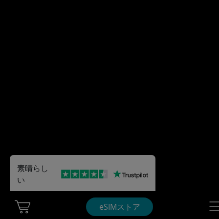
素晴らし
い
Cart Ubigi
Nav
eSIMストア