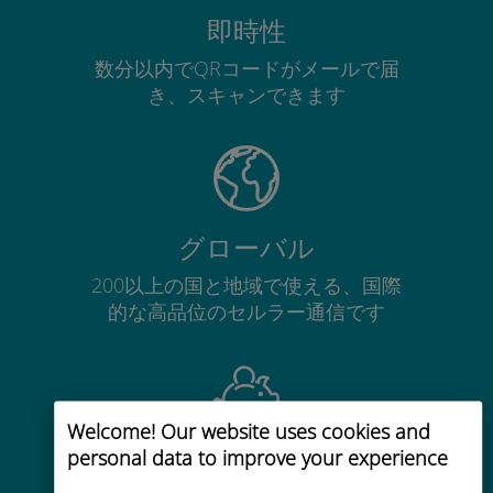
即時性
数分以内でQRコードがメールで届
き、スキャンできます
グローバル
200以上の国と地域で使える、国際
的な高品位のセルラー通信です
Welcome! Our website uses cookies and
personal data to improve your experience
コストパフォーマンス