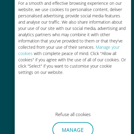
お客様が普段お使いのキャリアでロ
For a smooth and effective browsing experience on our
ーミングサービスを使った場合に比
website, we use cookies to personalise content, deliver
personalised advertising, provide social media features
べて最大で90％の節約が可能です。
and analyse our traffic. We also share information about
your use of our site with our social media, advertising and
analytics partners who may combine it with other
information that you've provided to them or that they've
collected from your use of their services.
Manage your
cookies
with complete peace of mind. Click "Allow all
かんたん追加購入
cookies" if you agree with the use of all of our cookies. Or
click "Select" if you want to customise your cookie
Wi-Fiやデータ残量がなくても、
settings on our website.
Ubigiアプリでデータの追加購入が
可能
Refuse all cookies
手間いらず
MANAGE