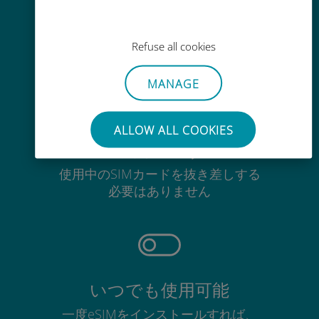
Wi-Fiやデータ残量がなくても、
Ubigiアプリでデータの追加購入が
Refuse all cookies
可能
MANAGE
ALLOW ALL COOKIES
手間いらず
使用中のSIMカードを抜き差しする
必要はありません
いつでも使用可能
一度eSIMをインストールすれば、