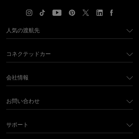
人気の渡航先
アメリカ向けeSIM
コネクテッドカー
ヨーロッパ向けeSIM
日本向けeSIM
BMW向けUbigi
カナダ向けeSIM
会社情報
Land Rover向けUbigi
ブラジル向けeSIM
Alfa Romeo向けUbigi
タイ向けeSIM
Ubigiについて
Jeep向けUbigi
お問い合わせ
アフリカ向けeSIM
Ubigi関連プレス
Jaguar向けUbigi
すべての目的地を見る
モバイル ネットワーク パートナー
Toyota向けUbigi
従業員をつなぐ
Ubigiアプリ
サポート
Mini向けUbigi
アフェリエイトプログラム
Ubigi.com
Maserati向けUbigi
ディストリビュータープログラム