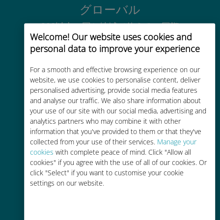
グローバル
200以上の国と地域で使える、国際
Welcome! Our website uses cookies and
的な高品位のセルラー通信です
personal data to improve your experience
For a smooth and effective browsing experience on our
website, we use cookies to personalise content, deliver
personalised advertising, provide social media features
and analyse our traffic. We also share information about
コストパフォーマンス
your use of our site with our social media, advertising and
analytics partners who may combine it with other
お客様が普段お使いのキャリアでロ
information that you've provided to them or that they've
ーミングサービスを使った場合に比
collected from your use of their services.
Manage your
べて最大で90％の節約が可能です。
cookies
with complete peace of mind. Click "Allow all
cookies" if you agree with the use of all of our cookies. Or
click "Select" if you want to customise your cookie
settings on our website.
かんたん追加購入