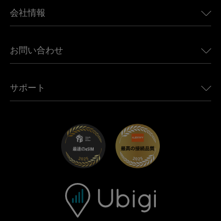
BMW向けUbigi
カナダ向けeSIM
会社情報
Land Rover向けUbigi
ブラジル向けeSIM
Alfa Romeo向けUbigi
タイ向けeSIM
Ubigiについて
Jeep向けUbigi
お問い合わせ
アフリカ向けeSIM
Ubigi関連プレス
Jaguar向けUbigi
すべての目的地を見る
モバイル ネットワーク パートナー
Toyota向けUbigi
従業員をつなぐ
Ubigiアプリ
サポート
Mini向けUbigi
アフェリエイトプログラム
Ubigi.com
Maserati向けUbigi
ディストリビュータープログラム
UbiClub｜ロイヤルティプログラム
始めましょう
Fiat向けUbigi
お友達紹介プログラム
トラブルシューティング
採用情報
ヘルプセンター
お問い合わせ先