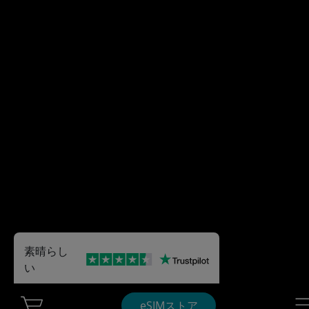
素晴らし
い
Cart Ubigi
Nav
eSIMストア