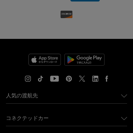
人気の渡航先
アメリカ向けeSIM
コネクテッドカー
ヨーロッパ向けeSIM
日本向けeSIM