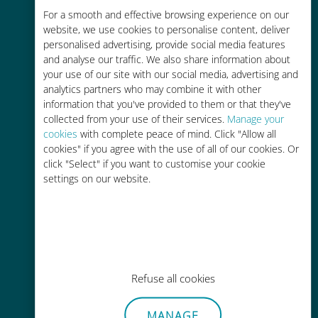
For a smooth and effective browsing experience on our
お客様が普段お使いのキャリアでロ
website, we use cookies to personalise content, deliver
ーミングサービスを使った場合に比
personalised advertising, provide social media features
べて最大で90％の節約が可能です。
and analyse our traffic. We also share information about
your use of our site with our social media, advertising and
analytics partners who may combine it with other
information that you've provided to them or that they've
collected from your use of their services.
Manage your
cookies
with complete peace of mind. Click "Allow all
かんたん追加購入
cookies" if you agree with the use of all of our cookies. Or
click "Select" if you want to customise your cookie
Wi-Fiやデータ残量がなくても、
settings on our website.
Ubigiアプリでデータの追加購入が
可能
Refuse all cookies
手間いらず
MANAGE