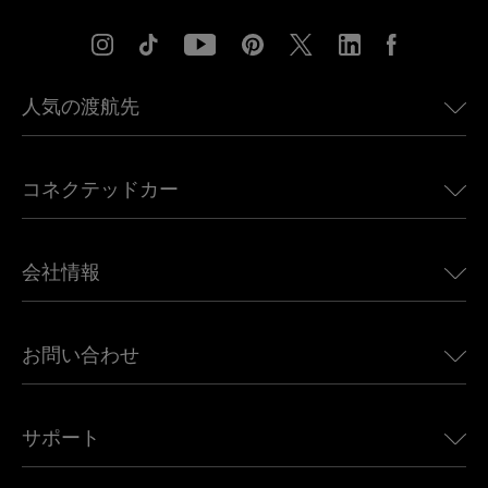
人気の渡航先
アメリカ向けeSIM
コネクテッドカー
ヨーロッパ向けeSIM
日本向けeSIM
BMW向けUbigi
カナダ向けeSIM
会社情報
Land Rover向けUbigi
ブラジル向けeSIM
Alfa Romeo向けUbigi
タイ向けeSIM
Ubigiについて
Jeep向けUbigi
お問い合わせ
アフリカ向けeSIM
Ubigi関連プレス
Jaguar向けUbigi
すべての目的地を見る
モバイル ネットワーク パートナー
Toyota向けUbigi
従業員をつなぐ
Ubigiアプリ
サポート
Mini向けUbigi
アフェリエイトプログラム
Ubigi.com
Maserati向けUbigi
ディストリビュータープログラム