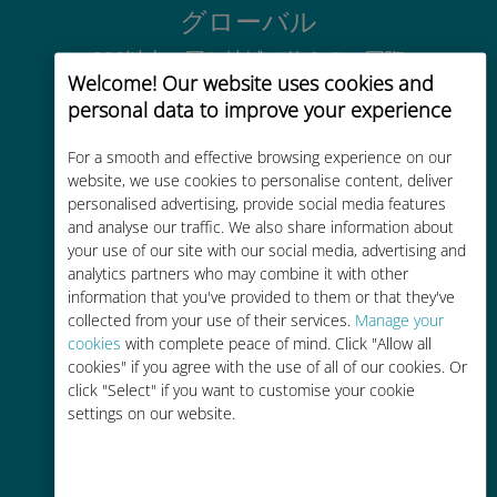
グローバル
200以上の国と地域で使える、国際
Welcome! Our website uses cookies and
的な高品位のセルラー通信です
personal data to improve your experience
For a smooth and effective browsing experience on our
website, we use cookies to personalise content, deliver
personalised advertising, provide social media features
and analyse our traffic. We also share information about
コストパフォーマンス
your use of our site with our social media, advertising and
analytics partners who may combine it with other
お客様が普段お使いのキャリアでロ
information that you've provided to them or that they've
ーミングサービスを使った場合に比
collected from your use of their services.
Manage your
べて最大で90％の節約が可能です。
cookies
with complete peace of mind. Click "Allow all
cookies" if you agree with the use of all of our cookies. Or
click "Select" if you want to customise your cookie
settings on our website.
かんたん追加購入