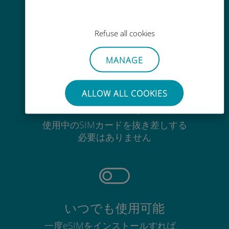
Wi-Fiやデータ残量がなくても、
Ubigiアプリでデータの追加購入が
Refuse all cookies
可能
MANAGE
ALLOW ALL COOKIES
手間いらず
使用中のSIMカードを抜き差しする
必要はありません
いつでも使用可能
一度eSIMをインストールすれば、