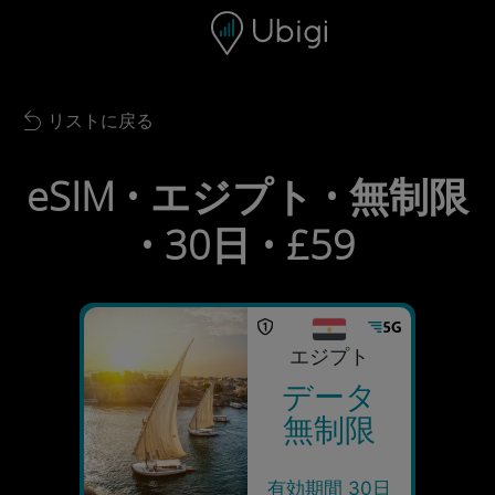
Skip to content
コンテンツ
ナビゲーションバー
フッター
リストに戻る
Back to list
eSIM • エジプト • 無制限
• 30日 • £59
エジプト
データ
無制限
有効期間 30日