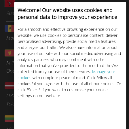
マン島
Welcome! Our website uses cookies and
Sure Telecom
personal data to improve your experience
モルドバ
For a smooth and effective browsing experience on our
website, we use cookies to personalise content, deliver
Moldcell
personalised advertising, provide social media features
and analyse our traffic. We also share information about
モンテネグロ
your use of our site with our social media, advertising and
analytics partners who may combine it with other
M-Tel
information that you've provided to them or that they've
One Montenegro
collected from your use of their services.
Manage your
cookies
with complete peace of mind. Click "Allow all
cookies" if you agree with the use of all of our cookies. Or
ラトビア
click "Select" if you want to customise your cookie
LMT
settings on our website.
Tele 2 Lettonie
リトアニア
Tele 2 Lituanie