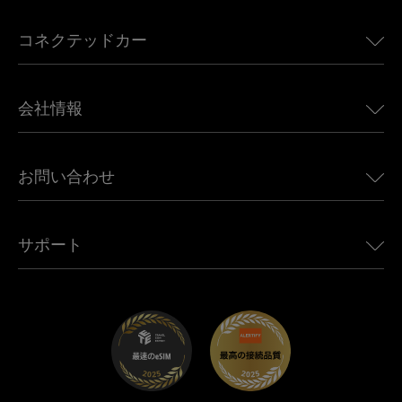
アメリカ向けeSIM
コネクテッドカー
ヨーロッパ向けeSIM
日本向けeSIM
BMW向けUbigi
カナダ向けeSIM
会社情報
Land Rover向けUbigi
ブラジル向けeSIM
Alfa Romeo向けUbigi
タイ向けeSIM
Ubigiについて
Jeep向けUbigi
お問い合わせ
アフリカ向けeSIM
Ubigi関連プレス
Jaguar向けUbigi
すべての目的地を見る
モバイル ネットワーク パートナー
Toyota向けUbigi
従業員をつなぐ
Ubigiアプリ
サポート
Mini向けUbigi
アフェリエイトプログラム
Ubigi.com
Maserati向けUbigi
ディストリビュータープログラム
UbiClub｜ロイヤルティプログラム
始めましょう
Fiat向けUbigi
お友達紹介プログラム
トラブルシューティング
採用情報
ヘルプセンター
お問い合わせ先