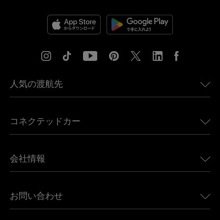
人気の渡航先
アメリカ向けeSIM
コネクテッドカー
ヨーロッパ向けeSIM
日本向けeSIM
BMW向けUbigi
カナダ向けeSIM
会社情報
Land Rover向けUbigi
ブラジル向けeSIM
Alfa Romeo向けUbigi
タイ向けeSIM
Ubigiについて
Jeep向けUbigi
お問い合わせ
アフリカ向けeSIM
Ubigi関連プレス
Jaguar向けUbigi
すべての目的地を見る
モバイル ネットワーク パートナー