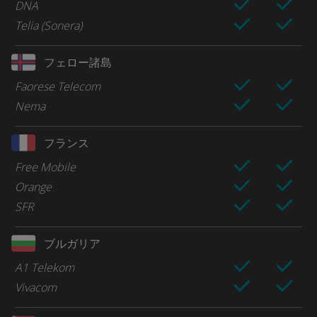
DNA
Telia (Sonera)
フェロー諸島
Faorese Telecom
Nema
フランス
Free Mobile
Orange
SFR
ブルガリア
A1 Telekom
Vivacom