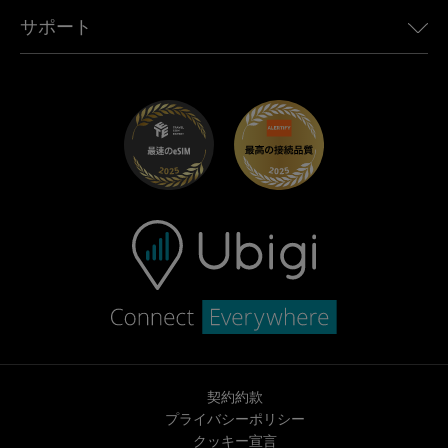
Toyota向けUbigi
従業員をつなぐ
Ubigiアプリ
サポート
Mini向けUbigi
アフェリエイトプログラム
Ubigi.com
Maserati向けUbigi
ディストリビュータープログラム
UbiClub｜ロイヤルティプログラム
始めましょう
Fiat向けUbigi
お友達紹介プログラム
トラブルシューティング
採用情報
ヘルプセンター
お問い合わせ先
契約約款
プライバシーポリシー
クッキー宣言