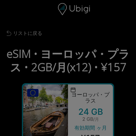
Skip to content
コンテンツ
ナビゲーションバー
フッター
リストに戻る
Back to list
eSIM • ヨーロッパ・プラ
ス • 2GB/月(x12) • ¥157
ヨーロッパ・プ
ラス
24 GB
2 GB
/月
有効期間 ヶ月