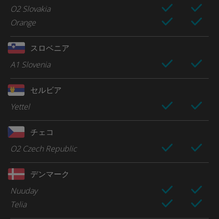
O2 Slovakia
Orange
スロベニア
A1 Slovenia
セルビア
Yettel
チェコ
O2 Czech Republic
デンマーク
Nuuday
Telia