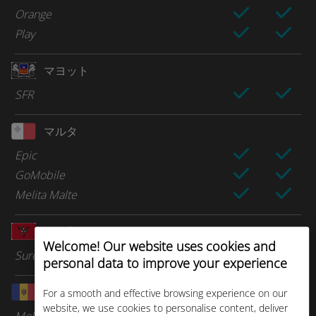
Orange
Play
マヨット
SFR
マルタ
Epic
GoMobile
Melita Malte
マン島
Welcome! Our website uses cookies and
Sure Telecom
personal data to improve your experience
モルドバ
For a smooth and effective browsing experience on our
website, we use cookies to personalise content, deliver
Moldcell