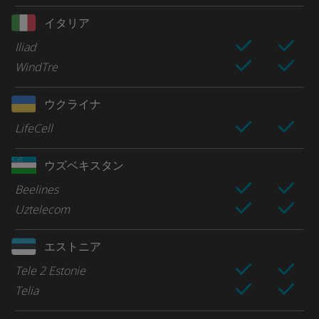
イタリア
Iliad
WindTre
ウクライナ
LifeCell
ウズベキスタン
Beelines
Uztelecom
エストニア
Tele 2 Estonie
Telia