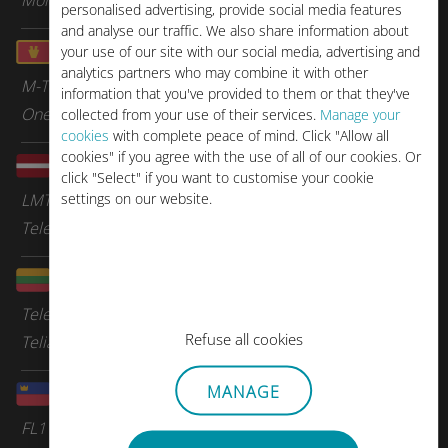
personalised advertising, provide social media features
and analyse our traffic. We also share information about
モンテネグロ
your use of our site with our social media, advertising and
analytics partners who may combine it with other
M-Tel
information that you've provided to them or that they've
One Montenegro
collected from your use of their services.
Manage your
cookies
with complete peace of mind. Click "Allow all
cookies" if you agree with the use of all of our cookies. Or
ラトビア
click "Select" if you want to customise your cookie
settings on our website.
LMT
Tele 2 Lettonie
リトアニア
Tele 2 Lituanie
Refuse all cookies
Telia
MANAGE
リヒテンシュタイン
FL1