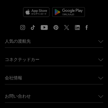
人気の渡航先
アメリカ向けeSIM
コネクテッドカー
ヨーロッパ向けeSIM
日本向けeSIM
BMW向けUbigi
カナダ向けeSIM
会社情報
Land Rover向けUbigi
ブラジル向けeSIM
Alfa Romeo向けUbigi
タイ向けeSIM
Ubigiについて
Jeep向けUbigi
お問い合わせ
アフリカ向けeSIM
Ubigi関連プレス
Jaguar向けUbigi
すべての目的地を見る
モバイル ネットワーク パートナー