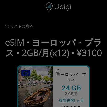
Skip to content
コンテンツ
ナビゲーションバー
フッター
リストに戻る
Back to list
eSIM • ヨーロッパ・プラ
ス • 2GB/月(x12) • ¥3100
ヨーロッパ・プ
ラス
24 GB
2 GB
/月
有効期間 ヶ月