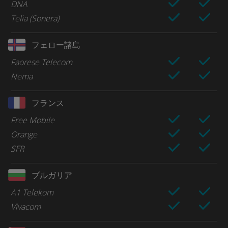
DNA
Telia (Sonera)
フェロー諸島
Faorese Telecom
Nema
フランス
Free Mobile
Orange
SFR
ブルガリア
A1 Telekom
Vivacom