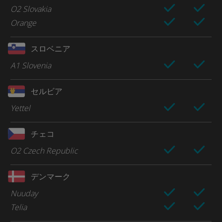
O2 Slovakia
Orange
スロベニア
A1 Slovenia
セルビア
Yettel
チェコ
O2 Czech Republic
デンマーク
Nuuday
Telia