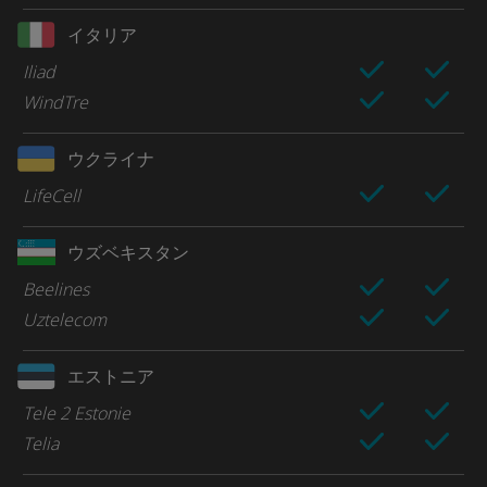
イタリア
Iliad
WindTre
ウクライナ
LifeCell
ウズベキスタン
Beelines
Uztelecom
エストニア
Tele 2 Estonie
Telia