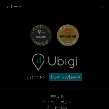
Toyota向けUbigi
従業員をつなぐ
Ubigiアプリ
サポート
Mini向けUbigi
アフェリエイトプログラム
Ubigi.com
Maserati向けUbigi
ディストリビュータープログラム
UbiClub｜ロイヤルティプログラム
始めましょう
Fiat向けUbigi
お友達紹介プログラム
トラブルシューティング
採用情報
ヘルプセンター
お問い合わせ先
契約約款
プライバシーポリシー
クッキー宣言