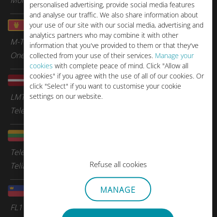
personalised advertising, provide social media features
and analyse our traffic. We also share information about
モンテネグロ
your use of our site with our social media, advertising and
analytics partners who may combine it with other
M-Tel
information that you've provided to them or that they've
One Montenegro
collected from your use of their services.
Manage your
cookies
with complete peace of mind. Click "Allow all
cookies" if you agree with the use of all of our cookies. Or
ラトビア
click "Select" if you want to customise your cookie
settings on our website.
LMT
Tele 2 Lettonie
リトアニア
Tele 2 Lituanie
Refuse all cookies
Telia
MANAGE
リヒテンシュタイン
FL1