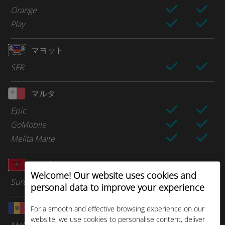
Orange
Play
マヨット
SFR
マルタ
Epic
GoMobile
Melita Malte
マン島
Welcome! Our website uses cookies and
Sure Telecom
personal data to improve your experience
モルドバ
For a smooth and effective browsing experience on our
website, we use cookies to personalise content, deliver
Moldcell