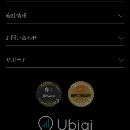
日本向けeSIM
BMW向けUbigi
カナダ向けeSIM
会社情報
Land Rover向けUbigi
ブラジル向けeSIM
Alfa Romeo向けUbigi
タイ向けeSIM
Ubigiについて
Jeep向けUbigi
お問い合わせ
アフリカ向けeSIM
Ubigi関連プレス
Jaguar向けUbigi
すべての目的地を見る
モバイル ネットワーク パートナー
Toyota向けUbigi
従業員をつなぐ
Ubigiアプリ
サポート
Mini向けUbigi
アフェリエイトプログラム
Ubigi.com
Maserati向けUbigi
ディストリビュータープログラム
UbiClub｜ロイヤルティプログラム
始めましょう
Fiat向けUbigi
お友達紹介プログラム
トラブルシューティング
採用情報
ヘルプセンター
お問い合わせ先