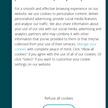
コストパフォーマンス
For a smooth and effective browsing experience on our
お客様が普段お使いのキャリアでロ
website, we use cookies to personalise content, deliver
ーミングサービスを使った場合に比
personalised advertising, provide social media features
and analyse our traffic. We also share information about
べて最大で90％の節約が可能です。
your use of our site with our social media, advertising and
analytics partners who may combine it with other
information that you've provided to them or that they've
collected from your use of their services.
Manage your
cookies
with complete peace of mind. Click "Allow all
cookies" if you agree with the use of all of our cookies. Or
かんたん追加購入
click "Select" if you want to customise your cookie
settings on our website.
Wi-Fiやデータ残量がなくても、
Ubigiアプリでデータの追加購入が
可能
Refuse all cookies