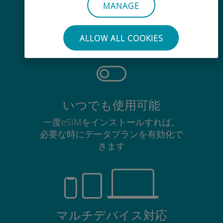
手間いらず
MANAGE
使用中のSIMカードを抜き差しする
必要はありません
ALLOW ALL COOKIES
いつでも使用可能
一度eSIMをインストールすれば、
必要な時にデータプランを有効化で
きます
マルチデバイス対応