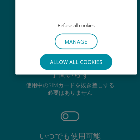
かんたん追加購入
Wi-Fiやデータ残量がなくても、
Ubigiアプリでデータの追加購入が
Refuse all cookies
可能
MANAGE
ALLOW ALL COOKIES
手間いらず
使用中のSIMカードを抜き差しする
必要はありません
いつでも使用可能