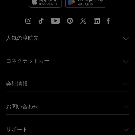
人気の渡航先
アメリカ向けeSIM
コネクテッドカー
ヨーロッパ向けeSIM
日本向けeSIM
BMW向けUbigi
カナダ向けeSIM
会社情報
Land Rover向けUbigi
ブラジル向けeSIM
Alfa Romeo向けUbigi
タイ向けeSIM
Ubigiについて
Jeep向けUbigi
お問い合わせ
アフリカ向けeSIM
Ubigi関連プレス
Jaguar向けUbigi
すべての目的地を見る
モバイル ネットワーク パートナー
Toyota向けUbigi
従業員をつなぐ
Ubigiアプリ
サポート
Mini向けUbigi
アフェリエイトプログラム