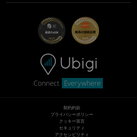
Ubigi.com
Maserati向けUbigi
ディストリビュータープログラム
UbiClub｜ロイヤルティプログラム
始めましょう
Fiat向けUbigi
お友達紹介プログラム
トラブルシューティング
採用情報
ヘルプセンター
お問い合わせ先
契約約款
プライバシーポリシー
クッキー宣言
セキュリティ
アクセシビリティ