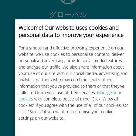
グローバル
200以上の国と地域で使える、国際
Welcome! Our website uses cookies and
的な高品位のセルラー通信です
personal data to improve your experience
For a smooth and effective browsing experience on our
website, we use cookies to personalise content, deliver
personalised advertising, provide social media features
and analyse our traffic. We also share information about
コストパフォーマンス
your use of our site with our social media, advertising and
analytics partners who may combine it with other
お客様が普段お使いのキャリアでロ
information that you've provided to them or that they've
ーミングサービスを使った場合に比
collected from your use of their services.
Manage your
べて最大で90％の節約が可能です。
cookies
with complete peace of mind. Click "Allow all
cookies" if you agree with the use of all of our cookies. Or
click "Select" if you want to customise your cookie
settings on our website.