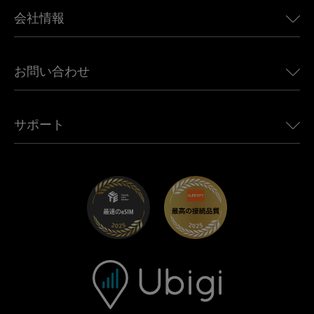
BMW向けUbigi
カナダ向けeSIM
会社情報
Land Rover向けUbigi
ブラジル向けeSIM
Alfa Romeo向けUbigi
タイ向けeSIM
Ubigiについて
Jeep向けUbigi
お問い合わせ
アフリカ向けeSIM
Ubigi関連プレス
Jaguar向けUbigi
すべての目的地を見る
モバイル ネットワーク パートナー
Toyota向けUbigi
従業員をつなぐ
Ubigiアプリ
サポート
Mini向けUbigi
アフェリエイトプログラム
Ubigi.com
Maserati向けUbigi
ディストリビュータープログラム
UbiClub｜ロイヤルティプログラム
始めましょう
Fiat向けUbigi
お友達紹介プログラム
トラブルシューティング
採用情報
ヘルプセンター
お問い合わせ先