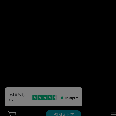
素晴らし
い
Cart Ubigi
Nav
eSIMストア