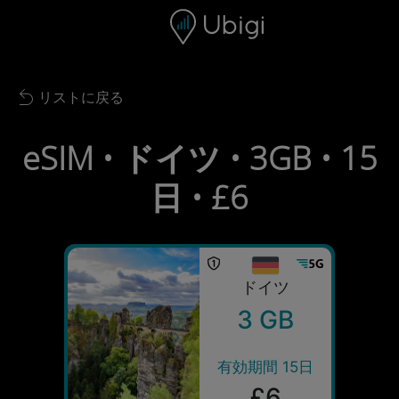
Skip to content
コンテンツ
ナビゲーションバー
フッター
リストに戻る
Back to list
eSIM • ドイツ • 3GB • 15
日 • £6
ドイツ
3 GB
有効期間 15日
£6