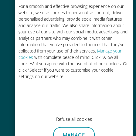
For a smooth and effective browsing experience on our
お客様が普段お使いのキャリアでロ
website, we use cookies to personalise content, deliver
ーミングサービスを使った場合に比
personalised advertising, provide social media features
べて最大で90％の節約が可能です。
and analyse our traffic. We also share information about
your use of our site with our social media, advertising and
analytics partners who may combine it with other
information that you've provided to them or that they've
collected from your use of their services.
Manage your
cookies
with complete peace of mind. Click "Allow all
かんたん追加購入
cookies" if you agree with the use of all of our cookies. Or
click "Select" if you want to customise your cookie
Wi-Fiやデータ残量がなくても、
settings on our website.
Ubigiアプリでデータの追加購入が
可能
Refuse all cookies
手間いらず
MANAGE