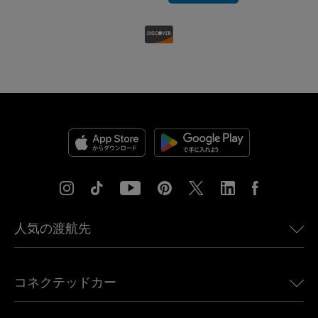
人気の渡航先
アメリカ向けeSIM
コネクテッドカー
ヨーロッパ向けeSIM
日本向けeSIM