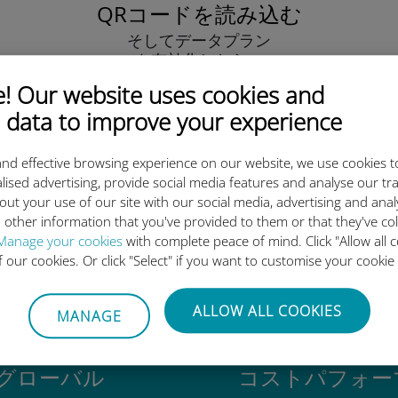
QRコードを読み込む
そしてデータプラン
を有効化したら、
Ubigi eSIMをインストールしま
 Our website uses cookies and
しょう シンプル！
 data to improve your experience
nd effective browsing experience on our website, we use cookies t
lised advertising, provide social media features and analyse our tra
out your use of our site with our social media, advertising and ana
 other information that you've provided to them or that they've co
igi International eSIMがすご
Manage your cookies
with complete peace of mind. Click "Allow all c
of our cookies. Or click "Select" if you want to customise your cookie
ALLOW ALL COOKIES
MANAGE
グローバル
コストパフォー