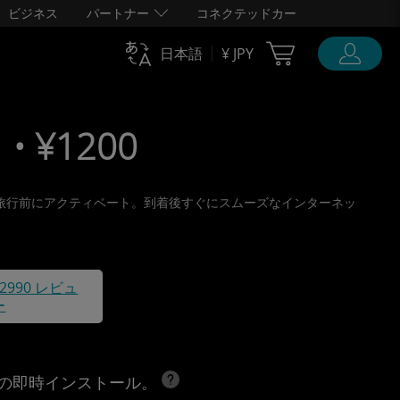
ビジネス
パートナー
コネクテッドカー
Cart Ubigi
日本語
¥ JPY
• ¥1200
け取り、旅行前にアクティベート。到着後すぐにスムーズなインターネッ
42990 レビュ
ー
への即時インストール。