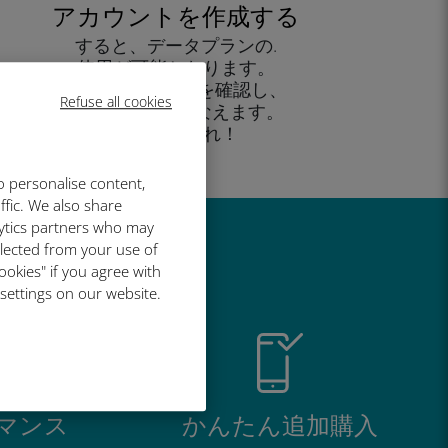
アカウントを作成する
すると、データプランの.
使用が可能となります。
外出先 から残高を確認し、
Refuse all cookies
追加購入がおこなえます。
お楽しみあれ！
o personalise content,
ffic. We also share
lytics partners who may
llected from your use of
い理由
ookies" if you agree with
 settings on our website.
マンス
かんたん追加購入