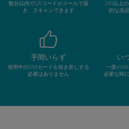
数分以内でQRコードがメールで届
200以上
き、スキャンできます
的な高
手間いらず
い
使用中のSIMカードを抜き差しする
一度eSI
必要はありません
必要な時