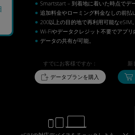
Smartstart – 到着地に着いた
日
追加料金やローミング料金なしの前払
200以上の目的地で再利用可能なeSIM
Wi-Fiやデータクレジット不要でアプ
データの共有が可能。
すでにお客様ですか：
新
データプランを購入