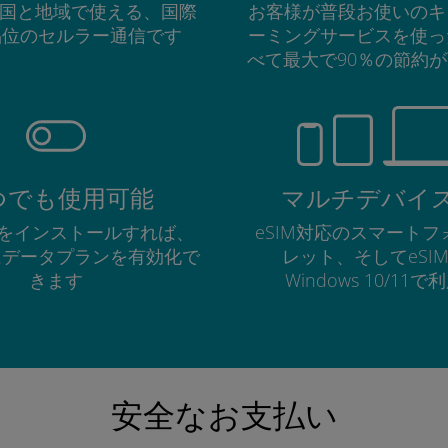
の国と地域で使える、国際
お客様が普段お使いのキ
品位のセルラー通信です
ーミングサービスを使っ
べて最大で90％の節約
つでも使用可能
マルチデバイ
Mをインストールすれば、
eSIM対応のスマート
にデータプランを有効化で
レット、そしてeSI
きます
Windows 10/11
安全なお支払い