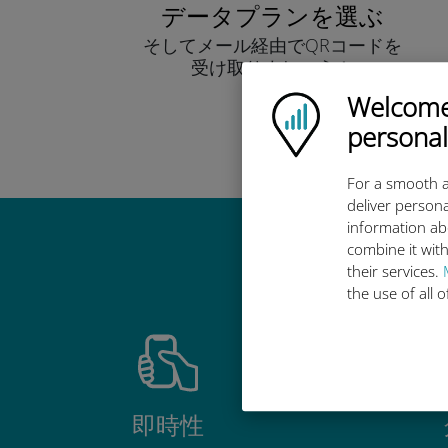
データプランを選ぶ
そしてメール経由でQRコードを
受け取りましょう！
早い！
Welcome!
Ubigi logo
personal
For a smooth a
deliver persona
information ab
combine it with
Ub
their services.
the use of all 
即時性