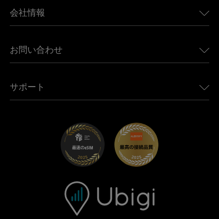
BMW向けUbigi
カナダ向けeSIM
会社情報
Land Rover向けUbigi
ブラジル向けeSIM
Alfa Romeo向けUbigi
タイ向けeSIM
Ubigiについて
Jeep向けUbigi
お問い合わせ
アフリカ向けeSIM
Ubigi関連プレス
Jaguar向けUbigi
すべての目的地を見る
モバイル ネットワーク パートナー
Toyota向けUbigi
従業員をつなぐ
Ubigiアプリ
サポート
Mini向けUbigi
アフェリエイトプログラム
Ubigi.com
Maserati向けUbigi
ディストリビュータープログラム
UbiClub｜ロイヤルティプログラム
始めましょう
Fiat向けUbigi
お友達紹介プログラム
トラブルシューティング
採用情報
ヘルプセンター
お問い合わせ先