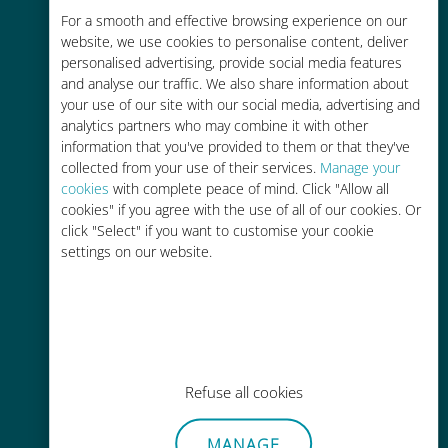
For a smooth and effective browsing experience on our
お客様が普段お使いのキャリアでロ
website, we use cookies to personalise content, deliver
ーミングサービスを使った場合に比
personalised advertising, provide social media features
べて最大で90％の節約が可能です。
and analyse our traffic. We also share information about
your use of our site with our social media, advertising and
analytics partners who may combine it with other
information that you've provided to them or that they've
collected from your use of their services.
Manage your
cookies
with complete peace of mind. Click "Allow all
かんたん追加購入
cookies" if you agree with the use of all of our cookies. Or
click "Select" if you want to customise your cookie
Wi-Fiやデータ残量がなくても、
settings on our website.
Ubigiアプリでデータの追加購入が
可能
Refuse all cookies
手間いらず
MANAGE