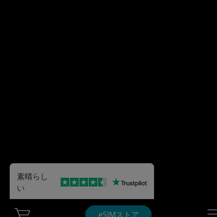
素晴らし
い
Cart Ubigi
Nav
eSIMストア