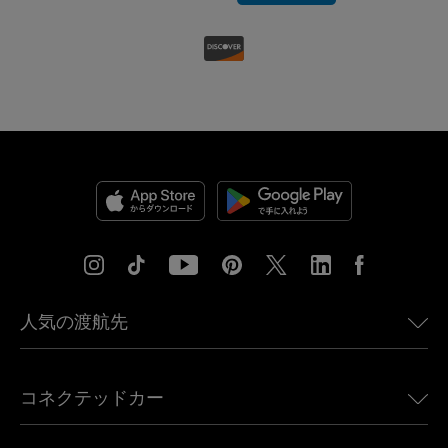
人気の渡航先
アメリカ向けeSIM
コネクテッドカー
ヨーロッパ向けeSIM
日本向けeSIM