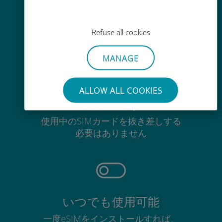
Wi-Fiやデータ残量がなくても、
Ubigiアプリでデータの追加購入が
Refuse all cookies
可能
MANAGE
ALLOW ALL COOKIES
手間いらず
使用中のSIMカードを抜き差しする
必要はありません
いつでも使用可能
一度eSIMをインストールすれば、