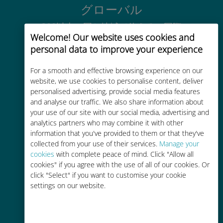
グローバル
200以上の国と地域で使える、国際
Welcome! Our website uses cookies and
的な高品位のセルラー通信です
personal data to improve your experience
For a smooth and effective browsing experience on our
website, we use cookies to personalise content, deliver
personalised advertising, provide social media features
and analyse our traffic. We also share information about
コストパフォーマンス
your use of our site with our social media, advertising and
analytics partners who may combine it with other
お客様が普段お使いのキャリアでロ
information that you've provided to them or that they've
ーミングサービスを使った場合に比
collected from your use of their services.
Manage your
べて最大で90％の節約が可能です。
cookies
with complete peace of mind. Click "Allow all
cookies" if you agree with the use of all of our cookies. Or
click "Select" if you want to customise your cookie
settings on our website.
かんたん追加購入