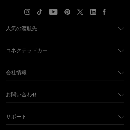
人気の渡航先
アメリカ向けeSIM
コネクテッドカー
ヨーロッパ向けeSIM
日本向けeSIM
BMW向けUbigi
カナダ向けeSIM
会社情報
Land Rover向けUbigi
ブラジル向けeSIM
Alfa Romeo向けUbigi
タイ向けeSIM
Ubigiについて
Jeep向けUbigi
お問い合わせ
アフリカ向けeSIM
Ubigi関連プレス
Jaguar向けUbigi
すべての目的地を見る
モバイル ネットワーク パートナー
Toyota向けUbigi
従業員をつなぐ
Ubigiアプリ
サポート
Mini向けUbigi
アフェリエイトプログラム
Ubigi.com
Maserati向けUbigi
ディストリビュータープログラム