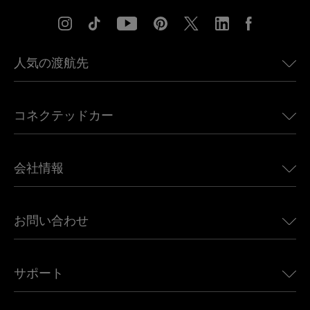
人気の渡航先
アメリカ向けeSIM
コネクテッドカー
ヨーロッパ向けeSIM
日本向けeSIM
BMW向けUbigi
カナダ向けeSIM
会社情報
Land Rover向けUbigi
ブラジル向けeSIM
Alfa Romeo向けUbigi
タイ向けeSIM
Ubigiについて
Jeep向けUbigi
お問い合わせ
アフリカ向けeSIM
Ubigi関連プレス
Jaguar向けUbigi
すべての目的地を見る
モバイル ネットワーク パートナー
Toyota向けUbigi
従業員をつなぐ
Ubigiアプリ
サポート
Mini向けUbigi
アフェリエイトプログラム
Ubigi.com
Maserati向けUbigi
ディストリビュータープログラム
UbiClub｜ロイヤルティプログラム
始めましょう