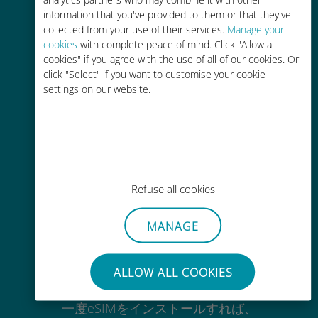
Wi-Fiやデータ残量がなくても、
information that you've provided to them or that they've
Ubigiアプリでデータの追加購入が
collected from your use of their services.
Manage your
可能
cookies
with complete peace of mind. Click "Allow all
cookies" if you agree with the use of all of our cookies. Or
click "Select" if you want to customise your cookie
settings on our website.
手間いらず
使用中のSIMカードを抜き差しする
必要はありません
Refuse all cookies
MANAGE
ALLOW ALL COOKIES
いつでも使用可能
一度eSIMをインストールすれば、