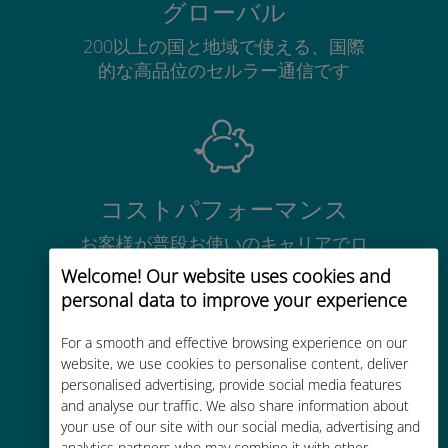
グローバル
200以上の国と地域で使える、国際
的な高品位のセルラー通信です
コストパフォーマンス
お客様が普段お使いのキャリアでロ
ーミングサービスを使った場合に比
Welcome! Our website uses cookies and
べて最大で90％の節約が可能です。
personal data to improve your experience
For a smooth and effective browsing experience on our
website, we use cookies to personalise content, deliver
personalised advertising, provide social media features
and analyse our traffic. We also share information about
かんたん追加購入
your use of our site with our social media, advertising and
analytics partners who may combine it with other