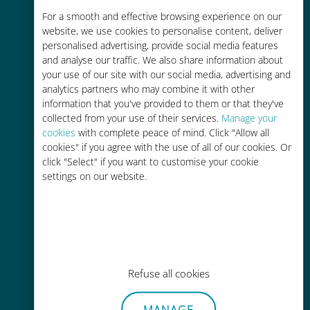
For a smooth and effective browsing experience on our
お客様が普段お使いのキャリアでロ
website, we use cookies to personalise content, deliver
ーミングサービスを使った場合に比
personalised advertising, provide social media features
べて最大で90％の節約が可能です。
and analyse our traffic. We also share information about
your use of our site with our social media, advertising and
analytics partners who may combine it with other
information that you've provided to them or that they've
collected from your use of their services.
Manage your
cookies
with complete peace of mind. Click "Allow all
cookies" if you agree with the use of all of our cookies. Or
かんたん追加購入
click "Select" if you want to customise your cookie
Wi-Fiやデータ残量がなくても、
settings on our website.
Ubigiアプリでデータの追加購入が
可能
Refuse all cookies
手間いらず
MANAGE