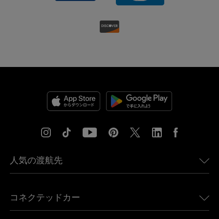
人気の渡航先
アメリカ向けeSIM
コネクテッドカー
ヨーロッパ向けeSIM
日本向けeSIM