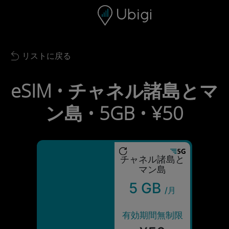
Skip to content
コンテンツ
ナビゲーションバー
フッター
リストに戻る
Back to list
eSIM • チャネル諸島とマ
ン島 • 5GB • ¥50
チャネル諸島と
マン島
5 GB
/月
有効期間無制限