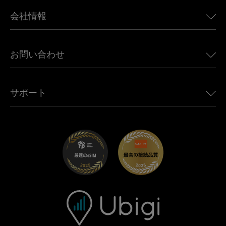
BMW向けUbigi
カナダ向けeSIM
会社情報
Land Rover向けUbigi
ブラジル向けeSIM
Alfa Romeo向けUbigi
タイ向けeSIM
Ubigiについて
Jeep向けUbigi
お問い合わせ
アフリカ向けeSIM
Ubigi関連プレス
Jaguar向けUbigi
すべての目的地を見る
モバイル ネットワーク パートナー
Toyota向けUbigi
従業員をつなぐ
Ubigiアプリ
サポート
Mini向けUbigi
アフェリエイトプログラム
Ubigi.com
Maserati向けUbigi
ディストリビュータープログラム
UbiClub｜ロイヤルティプログラム
始めましょう
Fiat向けUbigi
お友達紹介プログラム
トラブルシューティング
採用情報
ヘルプセンター
お問い合わせ先