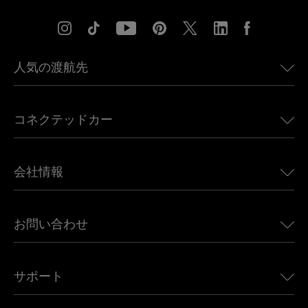
人気の渡航先
アメリカ向けeSIM
コネクテッドカー
ヨーロッパ向けeSIM
日本向けeSIM
BMW向けUbigi
カナダ向けeSIM
会社情報
Land Rover向けUbigi
ブラジル向けeSIM
Alfa Romeo向けUbigi
タイ向けeSIM
Ubigiについて
Jeep向けUbigi
お問い合わせ
アフリカ向けeSIM
Ubigi関連プレス
Jaguar向けUbigi
すべての目的地を見る
モバイル ネットワーク パートナー
Toyota向けUbigi
従業員をつなぐ
Ubigiアプリ
サポート
Mini向けUbigi
アフェリエイトプログラム
Ubigi.com
Maserati向けUbigi
ディストリビュータープログラム