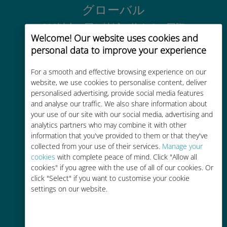
グローバル
200以上の国と地域で使える、国際
Welcome! Our website uses cookies and
的な高品位のセルラー通信です
personal data to improve your experience
For a smooth and effective browsing experience on our
website, we use cookies to personalise content, deliver
personalised advertising, provide social media features
and analyse our traffic. We also share information about
コストパフォーマンス
your use of our site with our social media, advertising and
analytics partners who may combine it with other
お客様が普段お使いのキャリアでロ
information that you've provided to them or that they've
ーミングサービスを使った場合に比
collected from your use of their services.
Manage your
べて最大で90％の節約が可能です。
cookies
with complete peace of mind. Click "Allow all
cookies" if you agree with the use of all of our cookies. Or
click "Select" if you want to customise your cookie
settings on our website.
かんたん追加購入