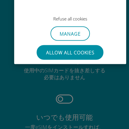
Wi-Fiやデータ残量がなくても、
Ubigiアプリでデータの追加購入が
Refuse all cookies
可能
MANAGE
ALLOW ALL COOKIES
手間いらず
使用中のSIMカードを抜き差しする
必要はありません
いつでも使用可能
一度eSIMをインストールすれば、